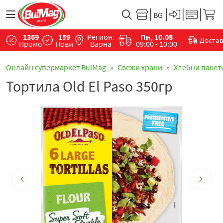
1369
159
Регион:
Пн, 10.08
Доста
Промо
Нови
Варна
09:00 - 10:00
Онлайн супермаркет BulMag
Свежи храни
Хлебни пакет
Тортила Old El Paso 350гр