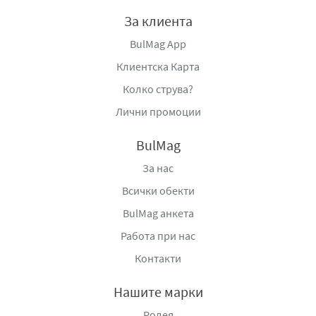
За клиента
BulMag App
Клиентска Карта
Колко струва?
Лични промоции
BulMag
За нас
Всички обекти
BulMag анкета
Работа при нас
Контакти
Нашите марки
Родея