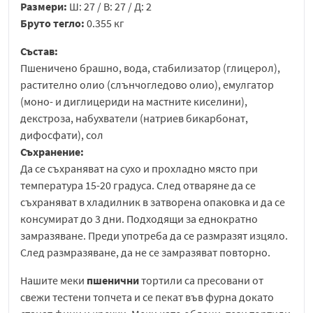
Размери:
Ш: 27 / В: 27 / Д: 2
Бруто тегло:
0.355 кг
Състав:
Пшеничено брашно, вода, стабилизатор (глицерол),
растително олио (слънчогледово олио), емулгатор
(моно- и диглицериди на мастните киселини),
декстроза, набухватели (натриев бикарбонат,
дифосфати), сол
Съхранение:
Да се съхраняват на сухо и прохладно място при
температура 15-20 градуса. След отваряне да се
съхраняват в хладилник в затворена опаковка и да се
консумират до 3 дни. Подходящи за еднократно
замразяване. Преди употреба да се размразят изцяло.
След размразяване, да не се замразяват повторно.
Нашите меки
пшенични
тортили са пресовани от
свежи тестени топчета и се пекат във фурна докато