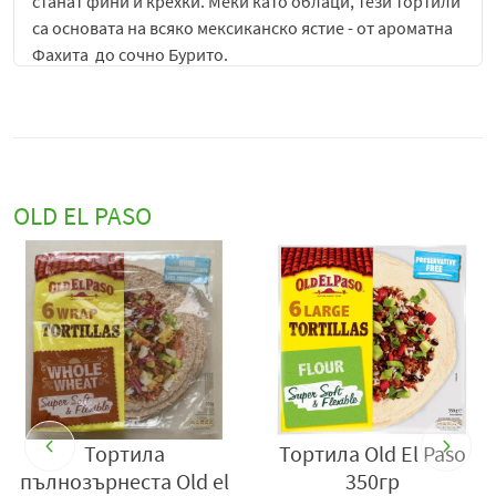
станат фини и крехки. Меки като облаци, тези тортили
са основата на всяко мексиканско ястие - от ароматна
Фахита до сочно Бурито.
РЕЦЕПТА ЗА ПРИГОТВЯНЕ НА 6 БР. ПЪЛНОЗЪРНЕСТИ
БУРИТОС
:
Рецепта за 3 души. Време за приготвяне: 15 минути
OLD EL PASO
Необходими продукти: 500 g нетлъста говежда кайма,
1 глава нарязан лук, 1 пакетче с подправка Old El Paso
Seasoning Mix, 1 консервена кутия сварен боб, салата,
150 g настъргано сирене, 1 буркан салса Old El Paso
Thick'n Chunky.
Инструкции за приготвяне: Загрейте олио или
зехтин, добавете лука и го запържете на средна
температура. Прибавете каймата и я запържете
около 4 минути на висока температура като
Тортила
Тортила Old El Paso
разбърквате. Прибавете пакетчето с подправка
пълнозърнеста Old el
350гр