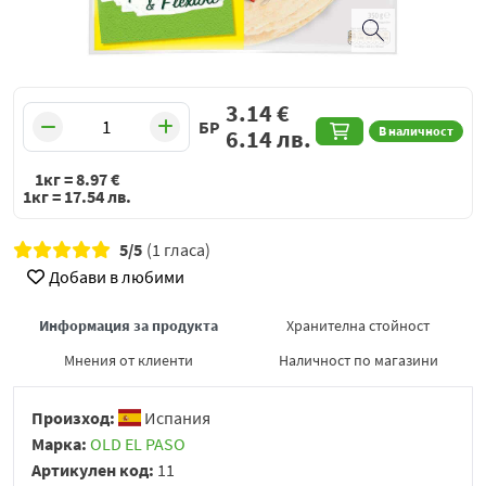
3.14
€
БР
В наличност
6.14
лв.
1кг =
8.97
€
1кг =
17.54
лв.
5/5
(1 гласа)
Добави в любими
Информация за продукта
Хранителна стойност
Мнения от клиенти
Наличност по магазини
Произход:
Испания
Марка:
OLD EL PASO
Артикулен код:
11