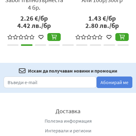
„Серафим Стоев“ №28, тел.: +359 2 813 19 44, +359 2 813
4 бр.
19 39, e-
2.26
€/бр
1.43
€/бр
mail:
office@inkofoods.com
,
www.inkofoods.com
;
www.ol
4.42
лв./бр
2.80
лв./бр
delpasobulgaria.com
.
Искам да получавам новини и промоции
Абонирай ме
Доставка
Полезна информация
Интервали и региони