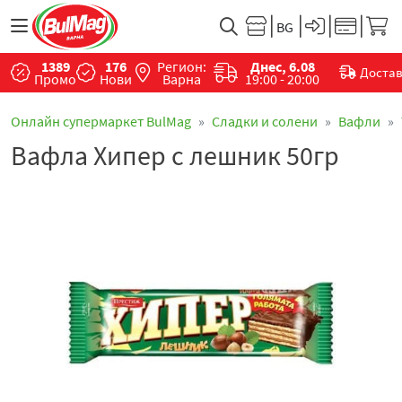
1389
176
Регион:
Днес, 6.08
Доста
Промо
Нови
Варна
19:00 - 20:00
Онлайн супермаркет BulMag
Сладки и солени
Вафли
Вафла Хипер с лешник 50гр