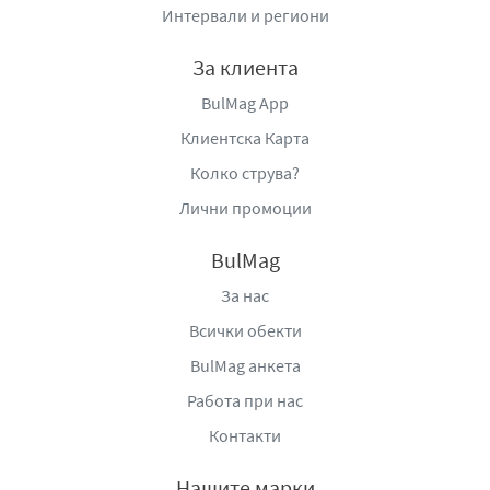
химикали, което я прави по-здравословен избор в
Интервали и региони
сравнение с други сладки изделия.
За клиента
Без добавени консерванти
: Вафлата е създадена
BulMag App
с грижа за здравето на потребителите, като в
състава й не се съдържат ненужни химически
Клиентска Карта
добавки и консерванти, което я прави по-
Колко струва?
природен и натурален избор за всички, които
Лични промоции
ценят качествената храна.
Нежен вкус с лешников аромат
: Лешниковият
BulMag
крем в пълнежа не е прекалено тежък или
За нас
сладък, което прави вафлата идеална за хора,
Всички обекти
които търсят нещо балансирано и не прекалено
натрапчиво на вкус. Лешниковият аромат се
BulMag анкета
разгръща с всяко хапване и е с дълготраен вкус,
Работа при нас
което я прави истинско удоволствие.
Контакти
Как да се насладите на Вафла Хипер с
лешник:
Нашите марки