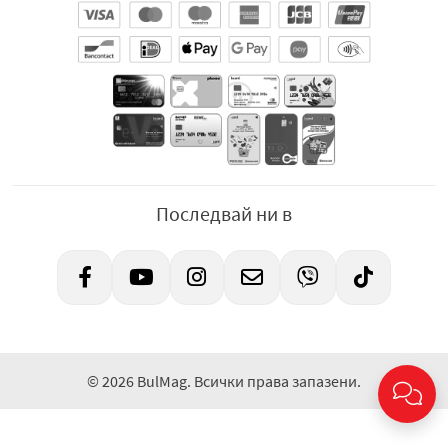
максимално удоволствие.
Лесна за носене и съхранение
: Благодарение на
компактната си опаковка от 50 грама, вафлата е
лесна за носене навсякъде – в чантата, раницата
или автомобила. Можете да я имате под ръка по
всяко време, за да се насладите на нещо сладко и
вкусно, когато почувствате нужда.
Ползи и предимства:
Последвай ни в
Баланс между вкус и здравословни съставки
:
Вафлата Хипер с лешник предлага балансиран
вкус, без да включва прекалено много захар и
изкуствени добавки. Тя е създадена с мисъл за
потребителя и е перфектен избор за тези, които
търсят леко и вкусно сладко изкушение.
© 2026 BulMag. Всички права запазени.
Подходяща за всички възрасти
: Тази вафла е
идеална за всички възрасти. Децата ще се
насладят на хрупкавостта и кремообразността,