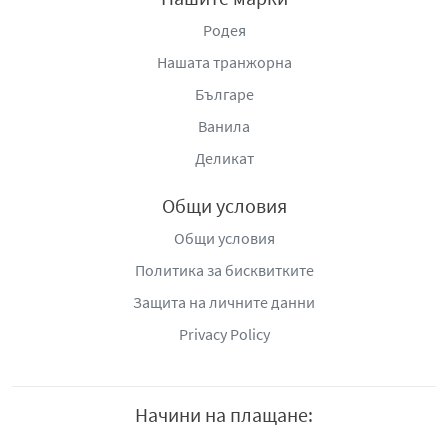
Родея
Идеална за междинно хранене
: Вафлата Хипер с
лешник е идеален избор за бърза закуска или
Нашата транжорна
междинно хранене през деня. Тя е перфектен
Българе
вариант за онези моменти, когато искате да се
Ванила
насладите на нещо сладко, но не искате да се
претоварвате с тежки или калорични десерти.
Деликат
Чудесен десерт
: Вафлата Хипер с лешник може да
Общи условия
бъде чудесен завършек на вашето обедно или
Общи условия
вечерно ядене. Тя не е прекалено сладка и не
утежнява стомаха, което я прави перфектен избор
Политика за бисквитките
за десерт след основно ядене.
Защита на личните данни
Приятно изкушение за почивка
: Ако искате да си
Privacy Policy
подарите малка пауза от забързаното ежедневие,
вафлата Хипер с лешник ще бъде идеален избор.
Насладете се на нейния богат вкус на лешник с
Начини на плащане:
чаша чай, кафе или горещ шоколад за