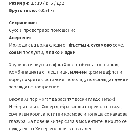
Размери:
Ш: 19 / В: 6 / Д: 2
Бруто тегло:
0.054 кг
Съхранение:
Сухо и проветриво помещение
Алергени:
Може да съдържа следи от
фъстъци
,
сусамово
семе,
соеви
продукти,
мляко
и
ядки
.
Хрупкава и вкусна вафла Хипер, обвита в шоколад.
Комбинацията от лешници,
млечен
крем и вафлени
кори, покрити с истински шоколад, подслаждат деня и
зареждат с настроение.
Вафли Хипер могат да заситят всеки гладен мъж!
Избери своята Хипер добра вафла с прекрасен вкус,
хрупкави кори, апетитни кремове и топяща се какаова
глазура. За повече Хипер сила в моментите, в които се
нуждаеш от Хипер енергия за твоя ден.