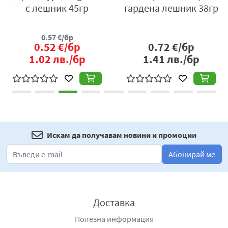
баланс между хрупкавата вафлена структура и
с лешник 45гр
гардена лешник 38гр
кремообразния пълнеж. Лешниковият крем
нежно обгръща вафлените слоеве, като придава
0.57
€/бр
на всяко хапване невероятно удоволствие и
0.52
€/бр
0.72
€/бр
комфорт.
1.02
лв./бр
1.41
лв./бр
Състав и качество:
Използване на качествени съставки
: Вафлата
Хипер с лешник се произвежда с внимание към
детайлите и използване на висококачествени
съставки. Лешниците, които са основен
Искам да получавам новини и промоции
компонент на крема, са добре подбрани и
добавят на продукта отличителен и автентичен
Абонирай ме
вкус.
Без изкуствени добавки
: Вафлата Хипер с лешник
е произведена без изкуствени оцветители и
Доставка
ароматизатори. Съставките са подбрани така, че
Полезна информация
да осигурят отличен вкус и качество, без излишни