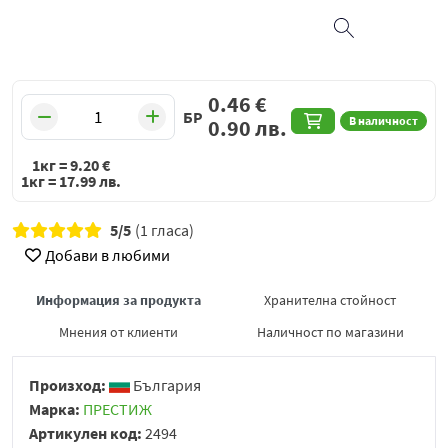
0.46
€
БР
В наличност
0.90
лв.
1кг =
9.20
€
1кг =
17.99
лв.
5/5
(1 гласа)
Добави в любими
Информация за продукта
Хранителна стойност
Мнения от клиенти
Наличност по магазини
Произход:
България
Марка:
ПРЕСТИЖ
Артикулен код:
2494