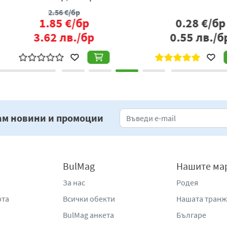
р
0.26
€/бр
бр
0.51
лв./бр
0
ам новини и промоции
BulMag
Нашите ма
За нас
Родея
рта
Всички обекти
Нашата тран
BulMag анкета
Българе