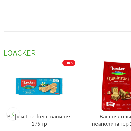
LOACKER
%
- 10%
5
Вафли Loacker с ванилия
Вафли лоак
175 гр
неаполитанер 