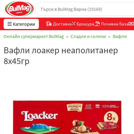
Категории
Доставка
Брошура
Почивна база
Онлайн супермаркет BulMag
Сладки и солени
Вафли
Вафли лоакер неаполитанер
8х45гр