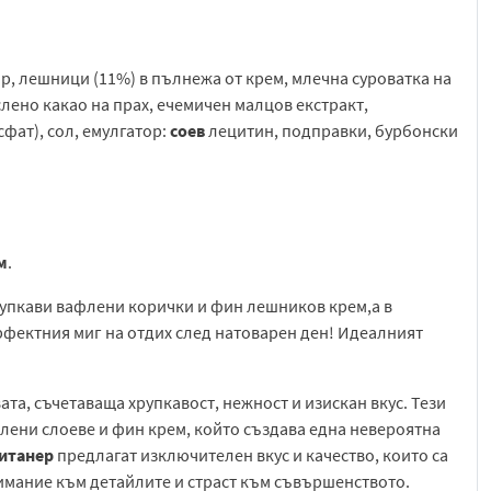
ар, лешници (11%) в пълнежа от крем, млечна суроватка на
ено какао на прах, ечемичен малцов екстракт,
фат), сол, емулгатор:
соев
лецитин, подправки, бурбонски
м
.
рупкави вафлени корички и фин лешников крем,а в
рфектния миг на отдих след натоварен ден! Идеалният
ата, съчетаваща хрупкавост, нежност и изискан вкус. Тези
лени слоеве и фин крем, който създава една невероятна
литанер
предлагат изключителен вкус и качество, които са
нимание към детайлите и страст към съвършенството.