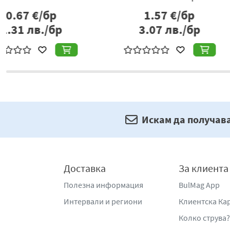
2.56
€/бр
1.85
€/бр
0.28
€/б
3.62
лв./бр
0.55
лв./
Искам да получав
Доставка
За клиента
Полезна информация
BulMag App
Интервали и региони
Клиентска Ка
Колко струва?