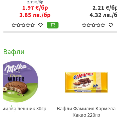
2.19
€/бр
1.97
€/бр
2.21
€/б
3.85
лв./бр
4.32
лв./
Вафли
- 28%
а
Какаови вафли Ная в кутия
Вафла Троя 2
от 15бр/321гр