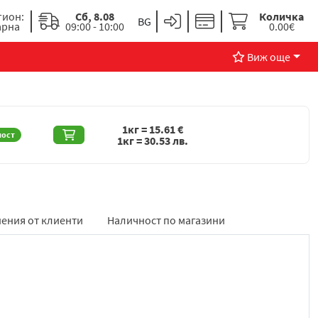
гион:
Сб, 8.08
Количка
арна
09:00 - 10:00
0.00€
Виж още
1кг =
15.61
€
ност
1кг =
30.53
лв.
ения от клиенти
Наличност по магазини