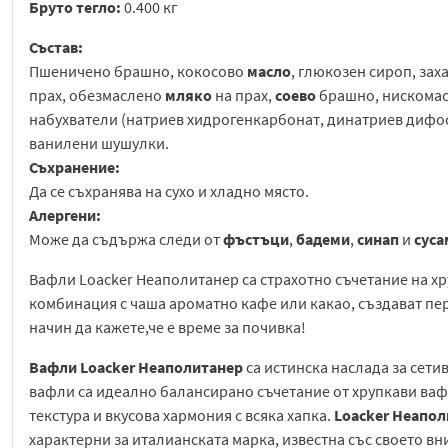
Бруто тегло:
0.400 кг
Състав:
Пшеничено брашно, кокосово
масло
, глюкозен сироп, зах
прах, обезмаслено
мляко
на прах,
соево
брашно, нискомасл
набухватели (натриев хидрогенкарбонат, динатриев дифос
ванилени шушулки.
Съхранение:
Да се съхранява на сухо и хладно място.
Алергени:
Може да съдържа следи от
фъстъци
,
бадеми
,
синап
и
суса
Вафли Loacker Неаполитанер са страхотно съчетание на х
комбинация с чаша ароматно кафе или какао, създават пе
начин да кажете,че е време за почивка!
Вафли Loacker Неаполитанер
са истинска наслада за сетив
вафли са идеално балансирано съчетание от хрупкави ваф
текстура и вкусова хармония с всяка хапка.
Loacker Неапо
характерни за италианската марка, известна със своето в