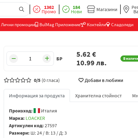
1362
184
Ре
Магазини
Промо
Нови
В
Лични промоции
BulMag Приложение
Коктейли
Сладоледи
5.62
€
БР
В налич
10.99
лв.
0/5
(0 гласа)
Добави в любими
Информация за продукта
Хранителна стойност
Мн
Произход:
Италия
Марка:
LOACKER
Артикулен код:
27597
Размери:
Ш: 24 / В: 13 / Д: 3