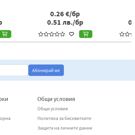
0.37
€/бр
0.28
€/бр
.72
лв./бр
0.55
лв./бр
Абонирай ме
рки
Общи условия
Общи условия
жорна
Политика за бисквитките
Защита на личните данни