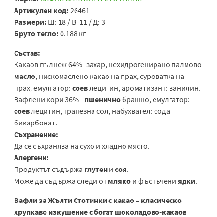
Артикулен код:
26461
Размери:
Ш: 18 / В: 11 / Д: 3
Бруто тегло:
0.188 кг
Състав:
Какаов пълнеж 64%- захар, нехидрогенирано палмово
масло
, нискомаслено какао на прах, суроватка на
прах, емулгатор:
соев
лецитин, ароматизант: ванилин.
Вафлени кори 36% -
пшенично
брашно, емулгатор:
соев
лецитин, трапезна сол, набухвател: сода
бикарбонат.
Съхранение:
Да се съхранява на сухо и хладно място.
Алергени:
Продуктът съдържа
глутен
и
соя
.
Може да съдържа следи от
мляко
и фъстъчени
ядки
.
Вафли за Жълти Стотинки с какао – класическо
хрупкаво изкушение с богат шоколадово-какаов