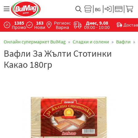
1385
163
Регион:
Днес, 9.08
Доста
Промо
Нови
Варна
09:00 - 10:00
Онлайн супермаркет BulMag
Сладки и солени
Вафли
Вафли За Жълти Стотинки
Какао 180гр