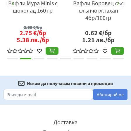
Вафли Мура Minis с
Вафли Боровец със
Производител
: „Димаго 1“ ООД, гр. Горна Оряховица,
шоколад 160 гр
слънчогл.тахан
ул. „Свети Княз Борис I“ №19б, тел.: 0882 566 233; от
4бр/100гр
„Анимекс 98“ ЕООД, гр. София; e-mail:
dimago1ood@gmail.com
2.99
€/бр
,
www.dimago1.com
.
2.75
€/бр
0.62
€/бр
5.38
лв./бр
1.21
лв./бр
Искам да получавам новини и промоции
Абонирай ме
Доставка