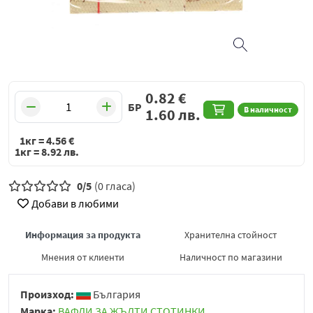
0.82
€
БР
В наличност
1.60
лв.
1кг =
4.56
€
1кг =
8.92
лв.
0/5
(0 гласа)
Добави в любими
Информация за продукта
Хранителна стойност
Мнения от клиенти
Наличност по магазини
Произход:
България
Марка:
ВАФЛИ ЗА ЖЪЛТИ СТОТИНКИ