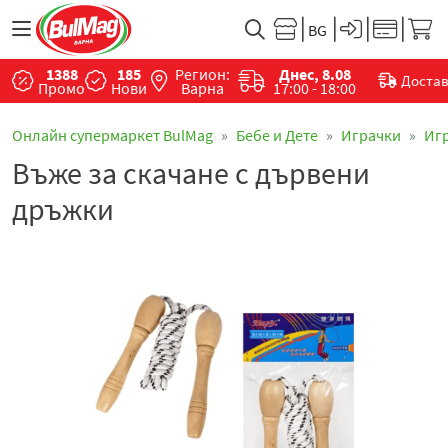
1388
185
Регион:
Днес, 8.08
Доста
Промо
Нови
Варна
17:00 - 18:00
Онлайн супермаркет BulMag
Бебе и Дете
Играчки
Иг
Въже за скачане с дървени
дръжки