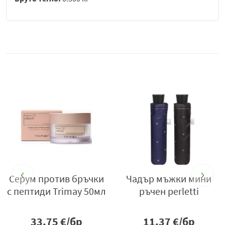
4бр
Серум против бръчки
Чадър мъжки мини
с пептиди Trimay 50мл
ръчен perletti
33.75
€/бр
11.37
€/бр