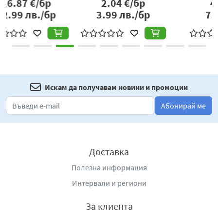
2.04
€/бр
4.00
€/бр
3.99
лв./бр
7.82
лв./бр
Искам да получавам новини и промоции
Абонирай ме
Доставка
Полезна информация
Интервали и региони
За клиента