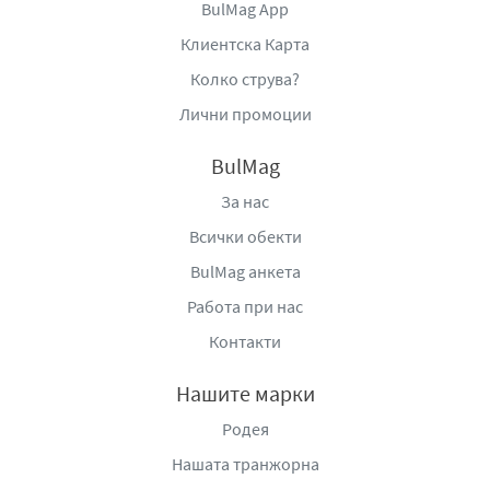
BulMag App
Клиентска Карта
Колко струва?
Лични промоции
BulMag
За нас
Всички обекти
BulMag анкета
Работа при нас
Контакти
Нашите марки
Родея
Нашата транжорна