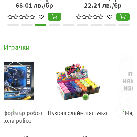
66.01
лв./бр
22.24
лв./бр
Играчки
-
Пухкав слайм пясъчко
Мад макс butter
squishy