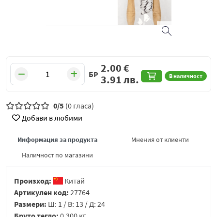
2.00
€
БР
В наличност
3.91
лв.
0/5
(0 гласа)
Добави в любими
Информация за продукта
Мнения от клиенти
Наличност по магазини
Произход:
Китай
Артикулен код:
27764
Размери:
Ш: 1 / В: 13 / Д: 24
Бруто тегло:
0.300 кг