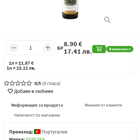
8.90
€
БР
В наличност
17.41
лв.
1л =
11.87
€
1л =
23.22
лв.
0/5
(0 гласа)
Добави в любими
Информация за продукта
Мнения от клиенти
Наличност по магазини
Произход:
Португалия
Марка:
БЕРЕЗКА