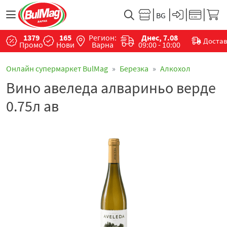
1379
165
Регион:
Днес, 7.08
Доста
Промо
Нови
Варна
09:00 - 10:00
Онлайн супермаркет BulMag
Березка
Алкохол
Вино авеледа алвариньо верде
0.75л ав