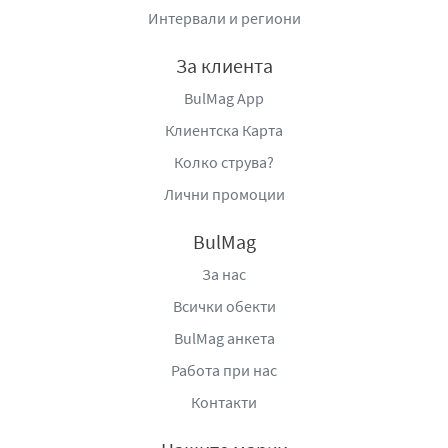
Интервали и региони
За клиента
BulMag App
Клиентска Карта
Колко струва?
Лични промоции
BulMag
За нас
Всички обекти
BulMag анкета
Работа при нас
Контакти