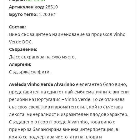
Артикулен код:
28510
Бруто тегло:
1.200 кг
Състав:
Вино със защитено наименование за произход Vinho
Verde DOC.
Съхранение:
Да се съхранява на сухо място.
Алергени:
Съдържа сулфити.
Aveleda Vinho Verde Alvarinho
е елегантно бяло вино,
представител на един от най-емблематичните винени
региони на Португалия – Vinho Verde. То се отличава
със своя свеж, жив и ароматен стил, който съчетава
лекота, минералност и изразителен плодов характер.
Създадено от сорт грозде Alvarinho, това вино е
пример за балансирана винена интерпретация, в
която се подчертава чистотата на плода и