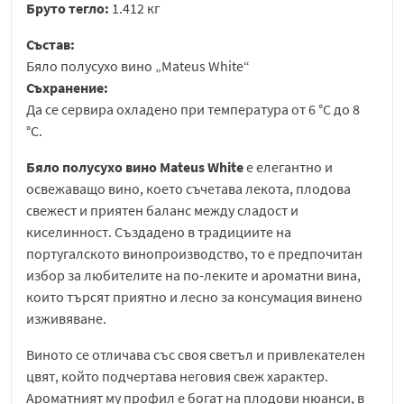
Бруто тегло:
1.412 кг
Състав:
Бяло полусухо вино „Mateus White“
Съхранение:
Да се сервира охладено при температура от 6 °C до 8
°C.
Бяло полусухо вино Mateus White
е елегантно и
освежаващо вино, което съчетава лекота, плодова
свежест и приятен баланс между сладост и
киселинност. Създадено в традициите на
португалското винопроизводство, то е предпочитан
избор за любителите на по-леките и ароматни вина,
които търсят приятно и лесно за консумация винено
изживяване.
Виното се отличава със своя светъл и привлекателен
цвят, който подчертава неговия свеж характер.
Ароматният му профил е богат на плодови нюанси, в