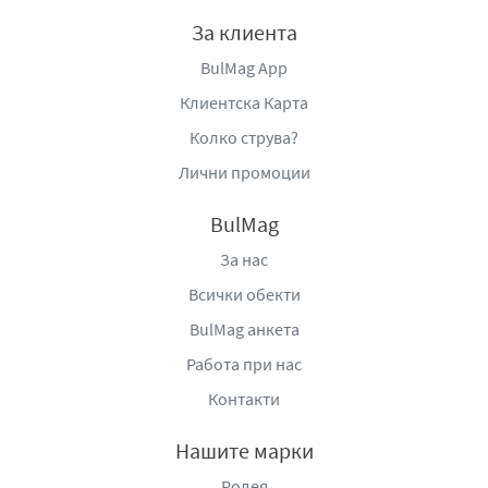
За клиента
BulMag App
Клиентска Карта
Колко струва?
Лични промоции
BulMag
За нас
Всички обекти
BulMag анкета
Работа при нас
Контакти
Нашите марки
Родея