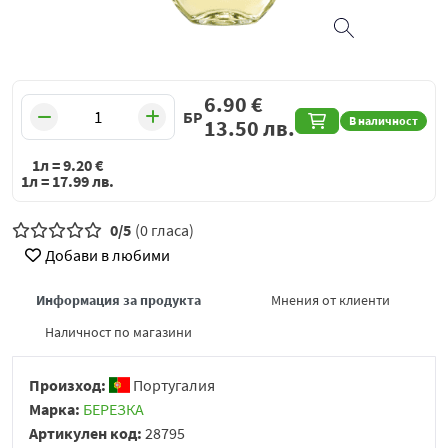
6.90
€
БР
В наличност
13.50
лв.
1л =
9.20
€
1л =
17.99
лв.
0/5
(0 гласа)
Добави в любими
Информация за продукта
Мнения от клиенти
Наличност по магазини
Произход:
Португалия
Марка:
БЕРЕЗКА
Артикулен код:
28795