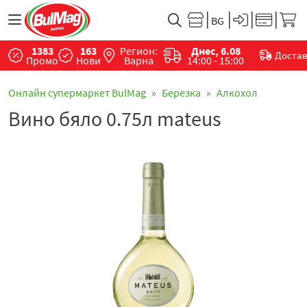
1383
163
Регион:
Днес, 6.08
Доста
Промо
Нови
Варна
14:00 - 15:00
Онлайн супермаркет BulMag
Березка
Алкохол
Вино бяло 0.75л mateus