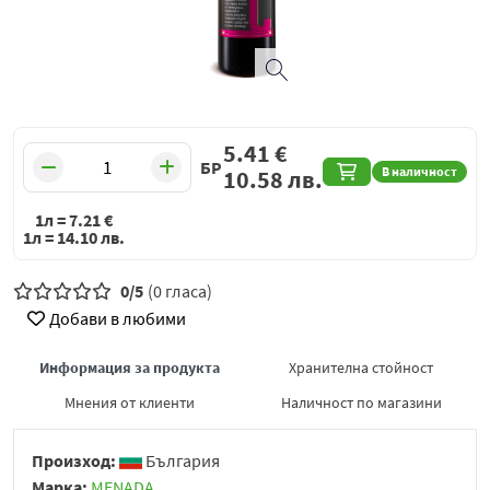
5.41
€
БР
В наличност
10.58
лв.
1л =
7.21
€
1л =
14.10
лв.
0/5
(0 гласа)
Добави в любими
Информация за продукта
Хранителна стойност
Мнения от клиенти
Наличност по магазини
Произход:
България
Марка:
MENADA