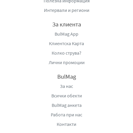
Полезна информация
Интервали и региони
За клиента
BulMag App
Клиентска Карта
Колко струва?
Лични промоции
BulMag
За нас
Всички обекти
BulMag анкета
Работа при нас
Контакти