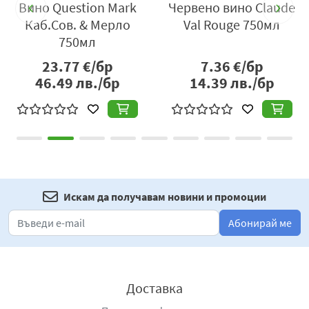
Вино Question Mark
Червено вино Claude
Алкохолно съдържание:
12,5%
Каб.Сов. & Мерло
Val Rouge 750мл
750мл
Производител:
Домейн Менада ЕООД, гр. Стара
Загора, ул. Х.Д. Асенов №1, със седалище гр. София,
23.77
€/бр
7.36
€/бр
България, тел: +359 2 489 94 50, e-mail:
46.49
лв./бр
14.39
лв./бр
domain.menada@mbws.com
,
www.menada-winery.com
.
Искам да получавам новини и промоции
Абонирай ме
Доставка