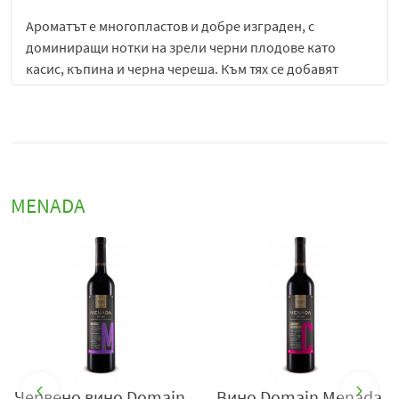
Ароматът е многопластов и добре изграден, с
доминиращи нотки на зрели черни плодове като
касис, къпина и черна череша. Към тях се добавят
нюанси на черен пипер, сушени билки, леки землисти
оттенъци и фини нотки на ванилия и дъб, които
придават допълнителна сложност и благороден
характер. Ароматният профил е интензивен, но
балансиран, с ясно изразена сортова идентичност.
MENADA
На вкус Domain Menada Каберне Совиньон е плътно,
добре структурирано и хармонично вино, с изразени,
но омекотени танини и добра свежест. Плодовите
вкусове са наситени и зрели, допълнени от пикантни и
леко опушени нюанси, които придават дълбочина и
характер. Виното има ясно изразена структура, която
го прави подходящо както за консумация с храна, така
и за по-специални винени моменти. Финалът е дълъг,
топъл и устойчив, с приятно сухо и елегантно усещане.
Червено вино Domain
Вино Domain Menada