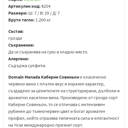
Артикулен код:
8254
Размери:
Ш: 7 / В: 29 / Д: 7
Бруто тегло:
1.200 кг
Състав:
грозде
Съхранение:
Да се съхранява на сухо и хладно място.
Алергени:
Съдържа сулфити.
Domain Menada Каберне Совиньон
е класическо
червено вино с плътен вкус и изразен характер,
създадено за ценителите на структурирани, дълбоки и
ароматно наситени вина. Произведено от грозде сорт
Каберне Совиньон, то се отличава с интензивен
рубинен до тъмночервен цвят и богат ароматен
профил, който отразява типичната сила и елегантност
на този международно признат сорт.