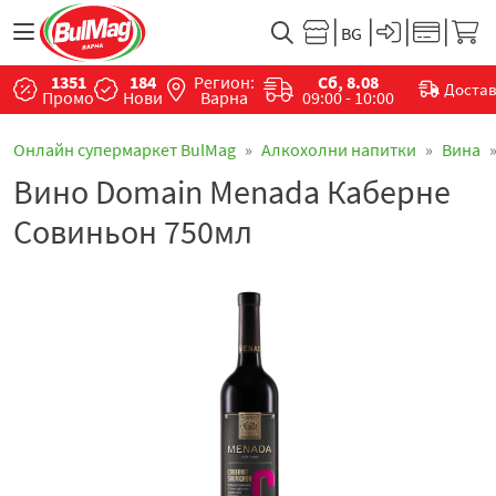
1351
184
Регион:
Сб, 8.08
Доста
Промо
Нови
Варна
09:00 - 10:00
Онлайн супермаркет BulMag
Алкохолни напитки
Вина
Вино Domain Menada Каберне
Совиньон 750мл