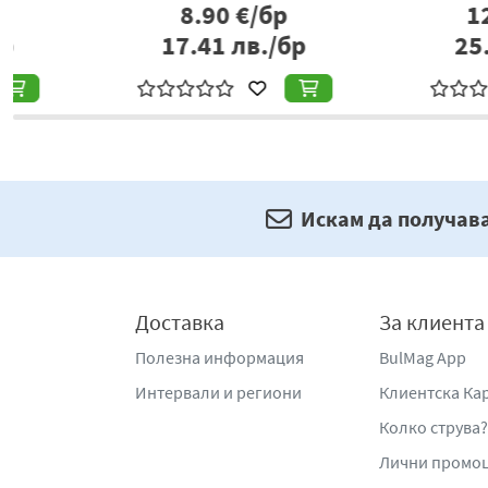
9.90
€/бр
3.02
€/б
19.36
лв./бр
5.91
лв./
Искам да получав
Доставка
За клиента
Полезна информация
BulMag App
Интервали и региони
Клиентска Ка
Колко струва?
Лични промо