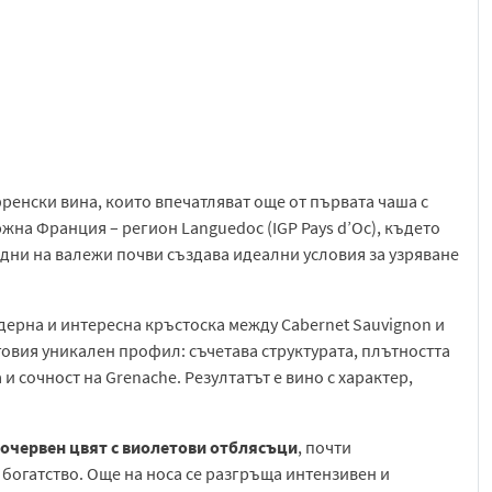
френски вина, които впечатляват още от първата чаша с
жна Франция – регион Languedoc (IGP Pays d’Oc), където
дни на валежи почви създава идеални условия за узряване
ерна и интересна кръстоска между Cabernet Sauvignon и
говия уникален профил: съчетава структурата, плътността
 и сочност на Grenache. Резултатът е вино с характер,
очервен цвят с виолетови отблясъци
, почти
 богатство. Още на носа се разгръща интензивен и