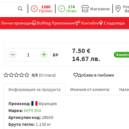
1380
174
Ре
Магазини
Промо
Нови
В
Лични промоции
BulMag Приложение
Коктейли
Сладоледи
7.50
€
БР
В налич
14.67
лв.
0/5
(0 гласа)
Добави в любими
Информация за продукта
Мнения от клиенти
Нали
Произход:
Франция
Марка:
БЕРЕЗКА
Артикулен код:
28659
Бруто тегло:
1.130 кг