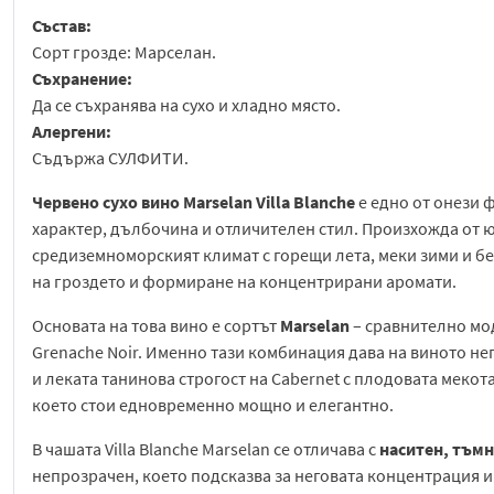
Състав:
Сорт грозде: Марселан.
Съхранение:
Да се съхранява на сухо и хладно място.
Алергени:
Съдържа СУЛФИТИ.
Червено сухо вино Marselan Villa Blanche
е едно от онези 
характер, дълбочина и отличителен стил. Произхожда от ю
средиземноморският климат с горещи лета, меки зими и бе
на гроздето и формиране на концентрирани аромати.
Основата на това вино е сортът
Marselan
– сравнително мод
Grenache Noir. Именно тази комбинация дава на виното не
и леката танинова строгост на Cabernet с плодовата мекота
което стои едновременно мощно и елегантно.
В чашата Villa Blanche Marselan се отличава с
наситен, тъмн
непрозрачен, което подсказва за неговата концентрация и