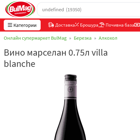
Категории
Доставка
Брошура
Почивна база
Онлайн супермаркет BulMag
Березка
Алкохол
Вино марселан 0.75л villa
blanche