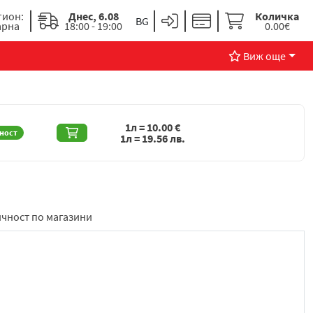
гион:
Днес, 6.08
Количка
арна
18:00 - 19:00
0.00€
Виж още
1л =
10.00
€
ност
1л =
19.56
лв.
чност по магазини