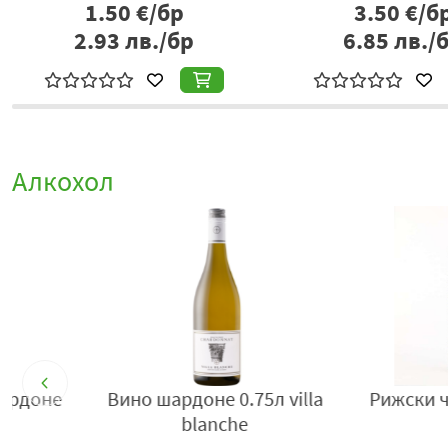
1.50
€/бр
3.50
€/б
2.93
лв./бр
6.85
лв./
Алкохол
Кианти резерва 0.75л
Квас тарас 
джаст роберто