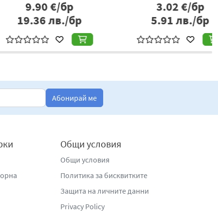
24.90
€/бр
5.99
€/бр
8.70
лв./бр
11.72
лв./бр
Абонирай ме
рки
Общи условия
Общи условия
жорна
Политика за бисквитките
Защита на личните данни
Privacy Policy