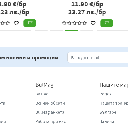
р
178.95
€/бр
бр
350.00
лв./бр
4
ам новини и промоции
BulMag
Нашите ма
За нас
Родея
рта
Всички обекти
Нашата тран
BulMag анкета
Българе
ции
Работа при нас
Ванила