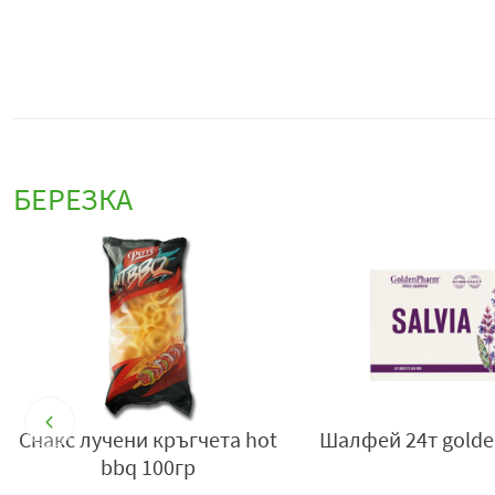
БЕРЕЗКА
130гр
Снакс лучени кръгчета hot
Шалфей 24т golde
bbq 100гр