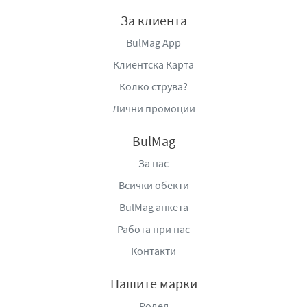
За клиента
BulMag App
Клиентска Карта
Колко струва?
Лични промоции
BulMag
За нас
Всички обекти
BulMag анкета
Работа при нас
Контакти
Нашите марки
Родея