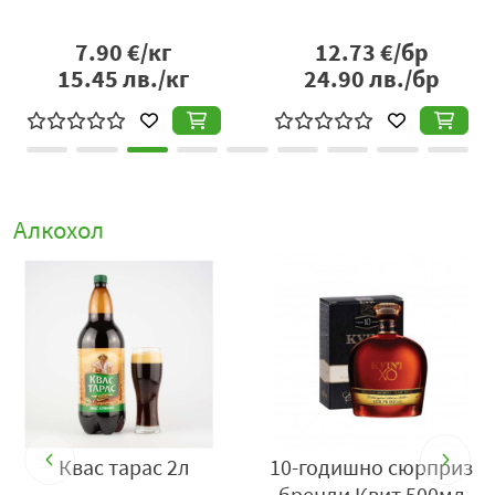
събирания. Благодарение на своята структура и
ароматна наситеност, то се комбинира отлично с
7.90
€/кг
12.73
€/бр
червени меса, дивеч, гриловани ястия, богати сосове,
15.45
лв./кг
24.90
лв./бр
паста с по-интензивни вкусове и зрели сирена. Това го
прави универсален избор за любителите на по-
изразени червени вина.
Температурата на сервиране играе важна роля за
пълното разгръщане на неговия ароматен профил,
Алкохол
като умерено охладено състояние позволява на
плодовите и пикантните нотки да се проявят най-
добре. С времето виното може да развие
допълнителна сложност, омекотявайки танините и
разкривайки по-дълбоки ароматни слоеве.
Червено сухо вино Сира от Cellier des Princes е
класически представител на сорта Syrah, който
съчетава плодов интензитет, пикантна дълбочина и
Квас тарас 2л
10-годишно сюрприз
елегантна структура. То предлага балансирано и
бренди Квит 500мл