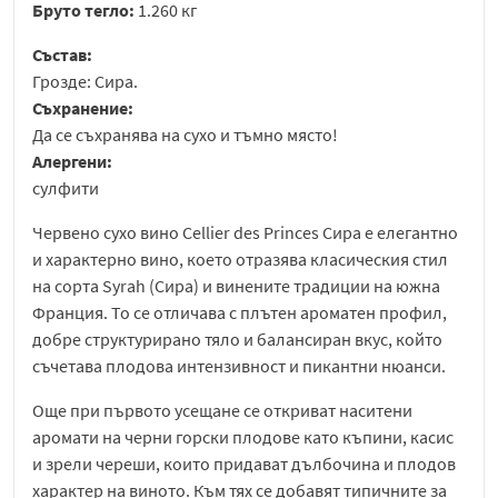
Бруто тегло:
1.260 кг
Състав:
Грозде: Сира.
Съхранение:
Да се съхранява на сухо и тъмно място!
Алергени:
сулфити
Червено сухо вино Cellier des Princes Сира е елегантно
и характерно вино, което отразява класическия стил
на сорта Syrah (Сира) и винените традиции на южна
Франция. То се отличава с плътен ароматен профил,
добре структурирано тяло и балансиран вкус, който
съчетава плодова интензивност и пикантни нюанси.
Още при първото усещане се откриват наситени
аромати на черни горски плодове като къпини, касис
и зрели череши, които придават дълбочина и плодов
характер на виното. Към тях се добавят типичните за