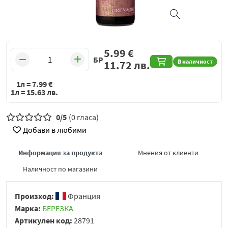
5.99
€
БР
В наличност
11.72
лв.
1л =
7.99
€
1л =
15.63
лв.
0/5
(0 гласа)
Добави в любими
Информация за продукта
Мнения от клиенти
Наличност по магазини
Произход:
Франция
Марка:
БЕРЕЗКА
Артикулен код:
28791