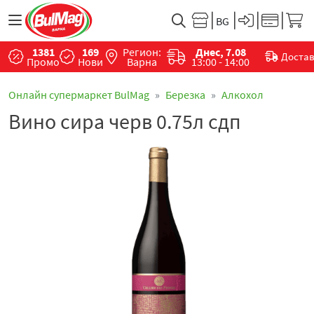
1381
169
Регион:
Днес, 7.08
Доста
Промо
Нови
Варна
13:00 - 14:00
Онлайн супермаркет BulMag
Березка
Алкохол
Вино сира черв 0.75л сдп