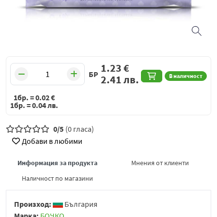
1.23
€
БР
В наличност
2.41
лв.
1бр. =
0.02
€
1бр. =
0.04
лв.
0/5
(0 гласа)
Добави в любими
Информация за продукта
Мнения от клиенти
Наличност по магазини
Произход:
България
Марка:
БОЧКО