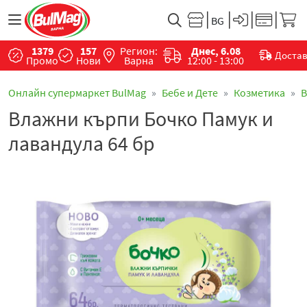
1379
157
Регион:
Днес, 6.08
Доста
Промо
Нови
Варна
12:00 - 13:00
Онлайн супермаркет BulMag
Бебе и Дете
Козметика
В
Влажни кърпи Бочко Памук и
лавандула 64 бр