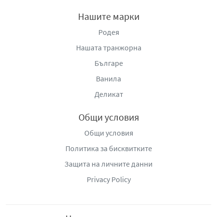
✅
Хидратиращи свойства
– оставя кожата мека и
Нашите марки
хидратирана
✅
Безопасни за чувствителна кожа
– не съдържат
Родея
алкохол, парабени и агресивни химикали
Нашата транжорна
✅
Удобна и компактна опаковка
– лесно се
Българе
съхраняват и използват навсякъде
✅
Подходящи за новородени и деца
– безопасни и
Ванила
нежни към бебешката кожа
Деликат
Влажни кърпи Бочко с памук и лавандула
са
Общи условия
перфектното решение за бързо и безопасно
почистване на чувствителната кожа на вашето бебе.
Общи условия
Със своята
нежна и ефективна формула
, тези кърпи
Политика за бисквитките
осигуряват
грижа, успокояване и хидратация
, като
Защита на личните данни
оставят кожата мека, свежа и чиста. Доверете се на
Бочко за
грижа, на която може да разчитате
, и
Privacy Policy
осигурете на вашето дете безопасна защита през
целия ден!