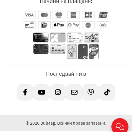
Начини на плащане:
Влажните кърпички Бочко са предназначени за
хигиена на бебешка и детска кожа. Идеални са при
смяна на пелените, при разходка, по време на
пътуване, игри и хранене. Подходящи за честа
употреба. Напоени с мек лосион на водна основа, с
деликатен аромат и с балансирано рН. Без спирт,
оцветители и други дразнещи съставки. С включени
ценни растителни екстракти. Екстрактът от памук
подхранва и омекотява, а екстрактът от лавандула
действа антисептично и успокояващо. Лосионът на
влажните кърпички Бочко съдържа още растителен
Последвай ни в
глицерин, витамин Е и пантенол – за защита,
възстановяване и грижа за влажността на деликатната
бебешка кожа. Изработени от мек текстил с добавен
релеф за по-лесно почистване и нежен допир по
време на използване.
След употреба изхвърлете на предназначените за това
© 2026 BulMag. Всички права запазени.
места. Не изхвърляйте в тоалетната!