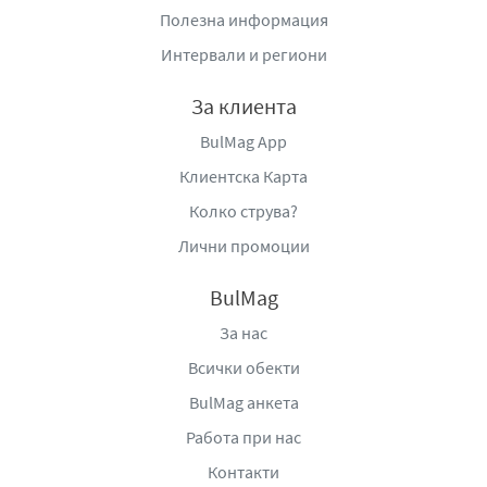
Полезна информация
Не съдържа: алкохол. Подходяща за ежедневна
Интервали и региони
употреба.
За клиента
Напълнете капачката и жабурете интензивно в
продължение на 1 мин., след като сте измили зъбите
BulMag App
си с четка и паста.
Клиентска Карта
Внимание:
Да не се поглъща! Съдържа 0,056% натриев
Колко струва?
флуорид, 250 ppm F-.
Лични промоции
BulMag
За нас
Всички обекти
BulMag анкета
Работа при нас
Контакти