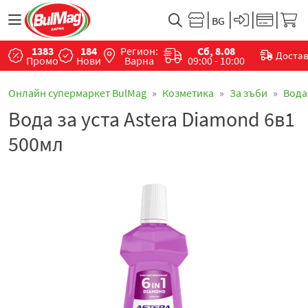
1383
184
Регион:
Сб, 8.08
Доста
Промо
Нови
Варна
09:00 - 10:00
Онлайн супермаркет BulMag
Козметика
За зъби
Вода 
Вода за уста Astera Diamond 6в1
500мл