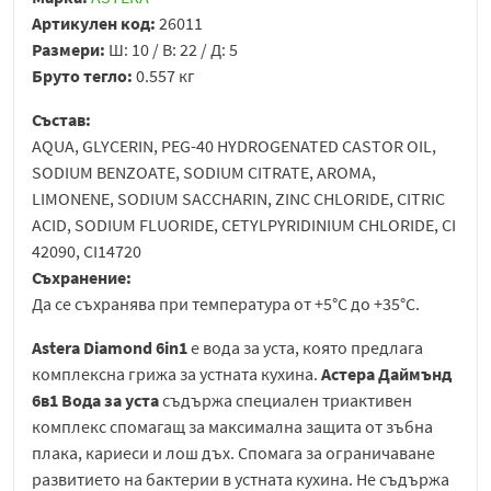
Артикулен код:
26011
Размери:
Ш: 10 / В: 22 / Д: 5
Бруто тегло:
0.557 кг
Състав:
AQUA, GLYCERIN, PEG-40 HYDROGENATED CASTOR OIL,
SODIUM BENZOATE, SODIUM CITRATE, AROMA,
LIMONENE, SODIUM SACCHARIN, ZINC CHLORIDE, CITRIC
ACID, SODIUM FLUORIDE, CETYLPYRIDINIUM CHLORIDE, CI
42090, CI14720
Съхранение:
Да се съхранява при температура от +5°С до +35°С.
Astera Diamond 6in1
e вода за уста, която предлага
комплексна грижа за устната кухина.
Астера Даймънд
6в1 Вода за уста
съдържа специален триактивен
комплекс спомагащ за максимална защита от зъбна
плака, кариеси и лош дъх. Спомага за ограничаване
развитието на бактерии в устната кухина. Не съдържа