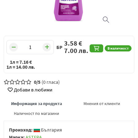
3.58
€
БР
В наличност
7.00
лв.
1л =
7.16
€
1л =
14.00
лв.
0/5
(0 гласа)
Добави в любими
Информация за продукта
Мнения от клиенти
Наличност по магазини
Произход:
България
Марка:
ASTERA