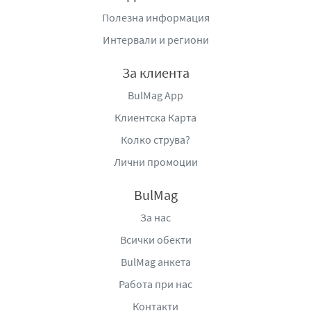
Полезна информация
Интервали и региони
За клиента
BulMag App
Клиентска Карта
Колко струва?
Лични промоции
BulMag
За нас
Всички обекти
BulMag анкета
Работа при нас
Контакти