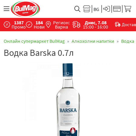
1387
184
Регион:
Днес, 7.08
Доста
Промо
Нови
Варна
15:00 - 16:00
Онлайн супермаркет BulMag
Алкохолни напитки
Водка
Водка Barska 0.7л