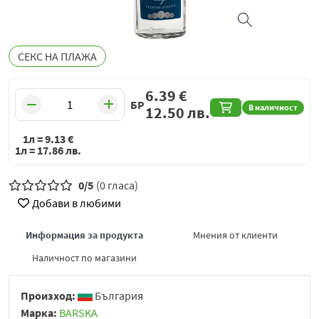
СЕКС НА ПЛАЖА
6.39
€
БР
В наличност
12.50
лв.
1л =
9.13
€
1л =
17.86
лв.
0/5
(0 гласа)
Добави в любими
Информация за продукта
Мнения от клиенти
Наличност по магазини
Произход:
България
Марка:
BARSKA