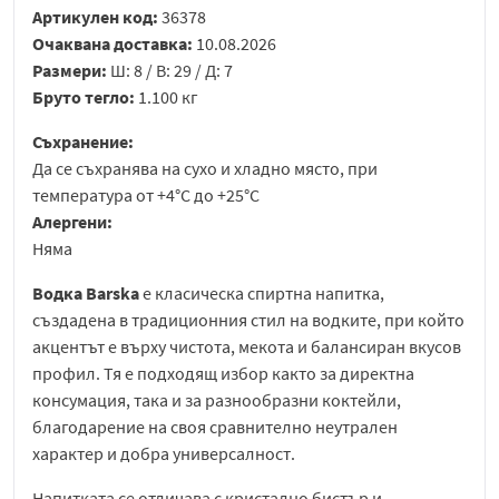
Артикулен код:
36378
Очаквана доставка:
10.08.2026
Размери:
Ш: 8 / В: 29 / Д: 7
Бруто тегло:
1.100 кг
Съхранение:
Да се съхранява на сухо и хладно място, при
температура от +4°C до +25°C
Алергени:
Няма
Водка Barska
е класическа спиртна напитка,
създадена в традиционния стил на водките, при който
акцентът е върху чистота, мекота и балансиран вкусов
профил. Тя е подходящ избор както за директна
консумация, така и за разнообразни коктейли,
благодарение на своя сравнително неутрален
характер и добра универсалност.
Напитката се отличава с кристално бистър и