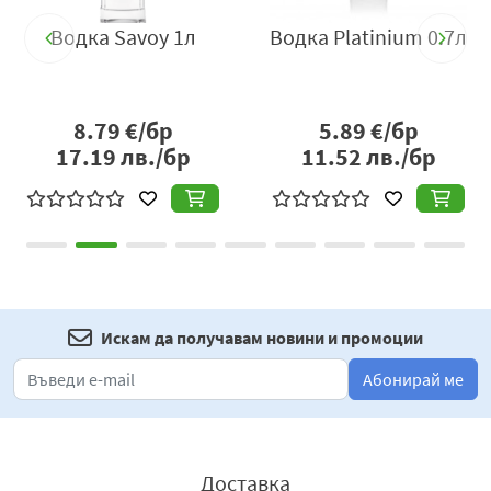
y 1л
Водка Platinium 0.7л
Водка Platinium 
р
5.89
€/бр
1.99
€/бр
/бр
11.52
лв./бр
3.89
лв./бр
Искам да получавам новини и промоции
Абонирай ме
Доставка