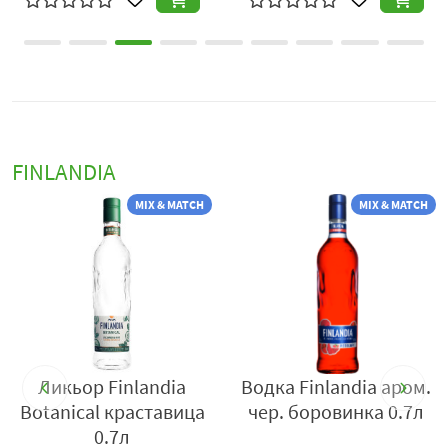
Казанджията“ №8, гр. София 1766, България, тел.:
0800-12345,
www.finlandia.com
FINLANDIA
MIX & MATCH
MIX & MATCH
Ликьор Finlandia
Водка Finlandia аром.
Botanical краставица
чер. боровинка 0.7л
0.7л