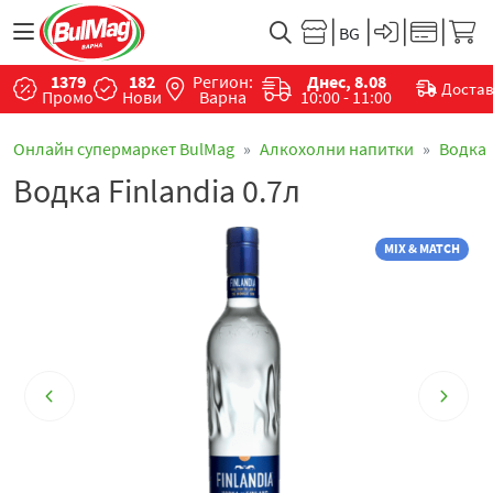
1379
182
Регион:
Днес, 8.08
Доста
Промо
Нови
Варна
10:00 - 11:00
Онлайн супермаркет BulMag
Алкохолни напитки
Водка
Водка Finlandia 0.7л
MIX & MATCH