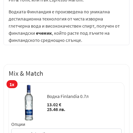
Водката Финландия е произведена по уникална
дестилационна технология от чиста изворна
глетчерна вода и висококачествен спирт, получен от
финландски
ечемик
, който расте под лъчите на
финландското среднощно слънце.
Водка Финландия
е една от най-разпознаваемите и
високо ценени премиум водки в света, символ на
скандинавска чистота, прецизност и традиция.
Mix & Match
Произведена във Финландия – страна, известна със
своите девствени природни ресурси, кристално чиста
1x
вода и безупречни производствени практики – тази
водка въплъщава философията на северния
Водка Finlandia 0.7л
минимализъм и безкомпромисното качество.
13.02
€
25.46
лв.
Създадена от 100% финландски шестредов
ечемик
–
култура, която расте под арктичното слънце и
Опции
придава мек и отличителен характер на напитката –