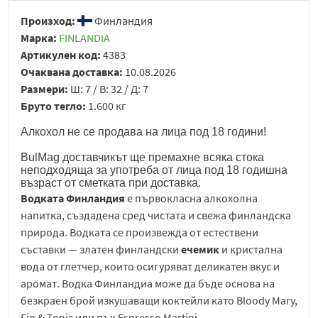
Произход:
Финландия
Марка:
FINLANDIA
Артикулен код:
4383
Очаквана доставка:
10.08.2026
Размери:
Ш: 7 / В: 32 / Д: 7
Бруто тегло:
1.600 кг
Алкохол не се продава на лица под 18 години!
BulMag доставчикът ще премахне всяка стока
неподходяща за употреба от лица под 18 годишна
възраст от сметката при доставка.
Водката Финландия
е първокласна алкохолна
напитка, създадена сред чистата и свежа финландска
природа. Водката се произвежда от естествени
съставки — златен финландски
ечемик
и кристална
вода от глетчер, които осигуряват деликатен вкус и
аромат. Водка Финландиа може да бъде основа на
безкраен брой изкушаващи коктейли като Bloody Mary,
Fin & Tonic или пък Espresso Martini.