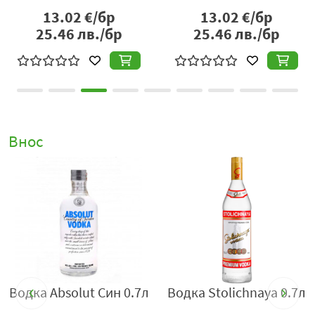
13.02
€/бр
13.02
€/бр
25.46
лв./бр
25.46
лв./бр
Внос
а
Водка Absolut Син 0.7л
Водка Stolichnaya 0.7л