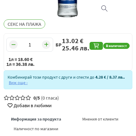
СЕКС НА ПЛАЖА
13.02
€
БР
В наличност
25.46
лв.
1л =
18.60
€
1л =
36.38
лв.
Комбинирай този продукт с други и спести до
4.28 €
/ 8.37 лв.
.
Виж още ›
0/5
(0 гласа)
Добави в любими
Информация за продукта
Мнения от клиенти
Наличност по магазини