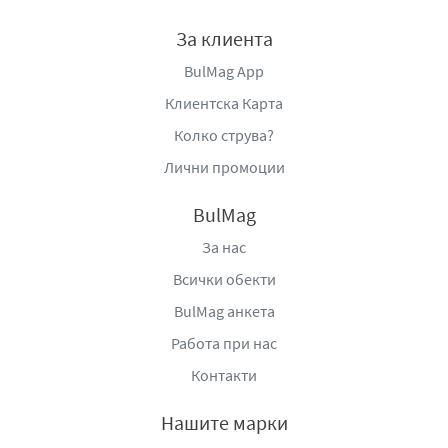
За клиента
BulMag App
Клиентска Карта
Колко струва?
Лични промоции
BulMag
За нас
Всички обекти
BulMag анкета
Работа при нас
Контакти
Нашите марки