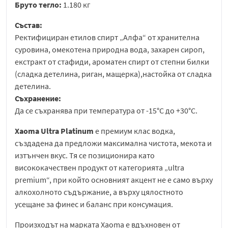
Бруто тегло:
1.180 кг
Състав:
Ректифициран етилов спирт „Алфа“ от хранителна
суровина, омекотена природна вода, захарен сироп,
екстракт от стафиди, ароматен спирт от степни билки
(сладка детелина, риган, мащерка),настойка от сладка
детелина.
Съхранение:
Да се съхранява при температура от -15°C до +30°C.
Xaoma Ultra Platinum
е премиум клас водка,
създадена да предложи максимална чистота, мекота и
изтънчен вкус. Тя се позиционира като
висококачествен продукт от категорията „ultra
premium“, при който основният акцент не е само върху
алкохолното съдържание, а върху цялостното
усещане за финес и баланс при консумация.
Произходът на марката Xaoma е вдъхновен от