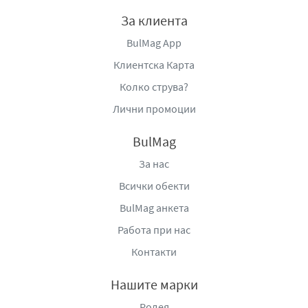
За клиента
BulMag App
Клиентска Карта
Колко струва?
Лични промоции
BulMag
За нас
Всички обекти
BulMag анкета
Работа при нас
Контакти
Нашите марки
Родея