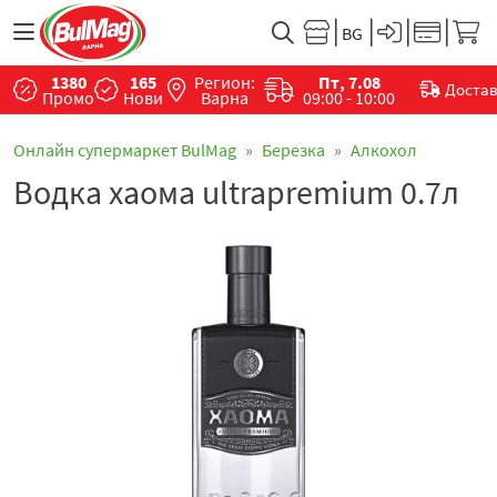
1380
165
Регион:
Пт, 7.08
Доста
Промо
Нови
Варна
09:00 - 10:00
Онлайн супермаркет BulMag
Березка
Алкохол
Водка хаома ultrapremium 0.7л