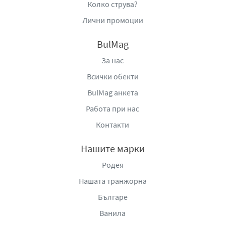
Колко струва?
Лични промоции
BulMag
За нас
Всички обекти
BulMag анкета
Работа при нас
Контакти
Нашите марки
Родея
Нашата транжорна
Българе
Ванила