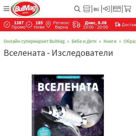
1387
185
Регион:
Днес, 8.08
Доста
Промо
Нови
Варна
19:00 - 20:00
Онлайн супермаркет BulMag
Бебе и Дете
Книги
Обра
Вселената - Изследователи