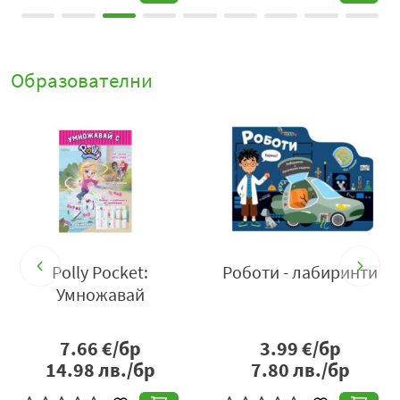
Образователни
Polly Pocket:
Роботи - лабиринти
Умножавай
7.66
€/бр
3.99
€/бр
14.98
лв./бр
7.80
лв./бр