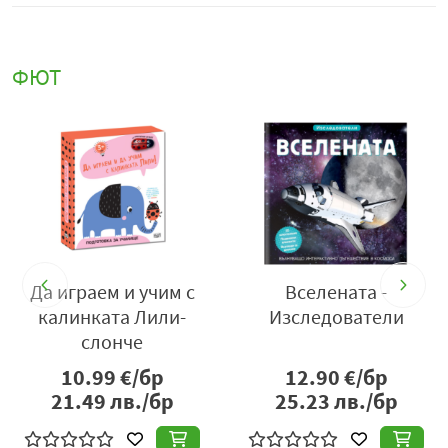
ФЮТ
Да играем и учим с
Вселената -
калинката Лили-
Изследователи
слонче
10.99
€/бр
12.90
€/бр
21.49
лв./бр
25.23
лв./бр