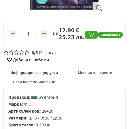
12.90
€
БР
В наличност
25.23
лв.
0/5
(0 гласа)
Добави в любими
Информация за продукта
Мнения от клиенти
Наличност по магазини
Произход:
България
Марка:
ФЮТ
Артикулен код:
28420
Размери:
Ш: 3 / В: 26 / Д: 26
Бруто тегло:
0.300 кг