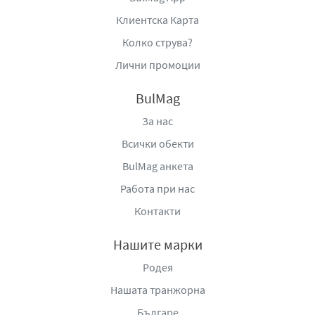
Клиентска Карта
Колко струва?
Лични промоции
BulMag
За нас
Всички обекти
BulMag анкета
Работа при нас
Контакти
Нашите марки
Родея
Нашата транжорна
Българе