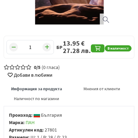
13.95
€
БР
В наличност
27.28
лв.
0/5
(0 гласа)
Добави в любими
Информация за продукта
Мнения от клиенти
Наличност по магазини
Произход:
България
Марка:
ПАН
Артикулен код:
27801
Размери:
Ш: 1 / В: 28 / Д: 23