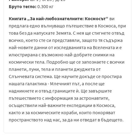
Бруто тегло:
0.300 кг
Книгата „За най-любознателните: Космосът“
ви
предлага едно вълнуващо пътешествие в Космоса, при
това без да напускате Земята. С нея ще стигнете отвъд
всичко, което сте си представяли, защото тя съдържа
най-новите данни от изследванията на Вселената и е
илюстрирана с възможно най-добрите снимки на
космически тела. Подробно ще се запознаете с всички
планети, луни, тела и планети джуджета от
Слънчевата система. Ще научите докъде се простира
нашата галактика - Млечният път, а после ще
надникнете и отвъд границите ѝ. Ще завършите
пътешествието с информация за астронавтите,
осъществили най-важните експедиции в Космоса,
както и за космическите кораби, които покоряват
пространството над нас, за да ни отведат в бъдещето.