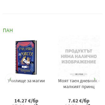
ПАН
-
Училище за магии
Моят таен дневник -
малкият принц
14.27
€/бр
7.62
€/бр