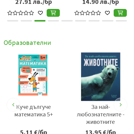
27.91
лв./бр
14.90
лв./бр
Образователни
Куче дългуче
За най-
математика 5+
любознателните -
животните
5.11
€/бр
13.95
€/бр