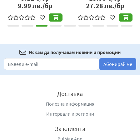
9.99
лв./бр
27.28
лв./бр
Искам да получавам новини и промоции
Абонирай ме
Доставка
Полезна информация
Интервали и региони
За клиента
BulMag App