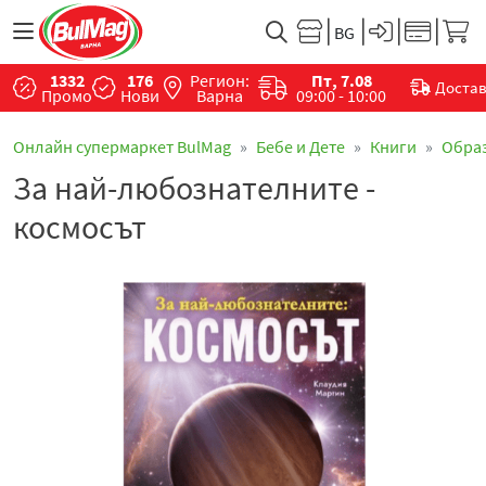
1332
176
Регион:
Пт, 7.08
Доста
Промо
Нови
Варна
09:00 - 10:00
Онлайн супермаркет BulMag
Бебе и Дете
Книги
Обра
За най-любознателните -
космосът