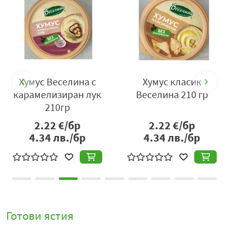
Хумус Веселина с
Хумус класик
карамелизиран лук
Веселина 210 гр
к
210гр
2.22
€/бр
2.22
€/бр
4.34
лв./бр
4.34
лв./бр
Готови ястия