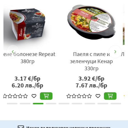
Лозови сарми постни,
Кюфтенца Майстор
Традиция
Цветко 240 гр
7.15
€/кг
2.73
€/бр
13.98
лв./кг
5.34
лв./бр
Искам да получавам новини и промоции