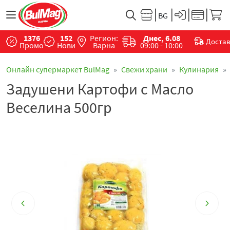
1376
152
Регион:
Днес, 6.08
Доста
Промо
Нови
Варна
09:00 - 10:00
Онлайн супермаркет BulMag
Свежи храни
Кулинария
Задушени Картофи с Масло
Веселина 500гр