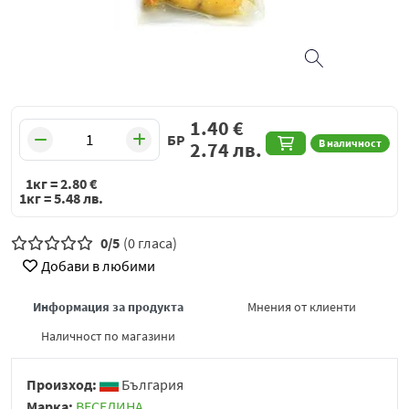
1.40
€
БР
В наличност
2.74
лв.
1кг =
2.80
€
1кг =
5.48
лв.
0/5
(0 гласа)
Добави в любими
Информация за продукта
Мнения от клиенти
Наличност по магазини
Произход:
България
Марка:
ВЕСЕЛИНА