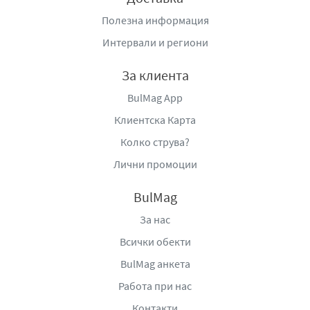
Производител
: „НИКОН-НК“ ЕООД, гр. София 1404, ул.
„Луи Айер“ №36, тел.: +359 2 962 50 76, e-mail:
Полезна информация
office@vitalino.bg
,
www.vitalino.bg
.
Интервали и региони
За клиента
BulMag App
Клиентска Карта
Колко струва?
Лични промоции
BulMag
За нас
Всички обекти
BulMag анкета
Работа при нас
Контакти