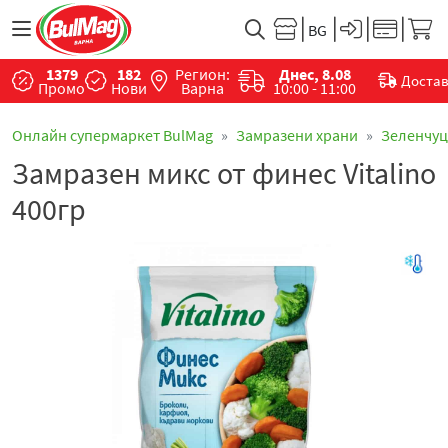
1379
182
Регион:
Днес, 8.08
Доста
Промо
Нови
Варна
10:00 - 11:00
Онлайн супермаркет BulMag
Замразени храни
Зеленчу
Замразен микс от финес Vitalino
400гр