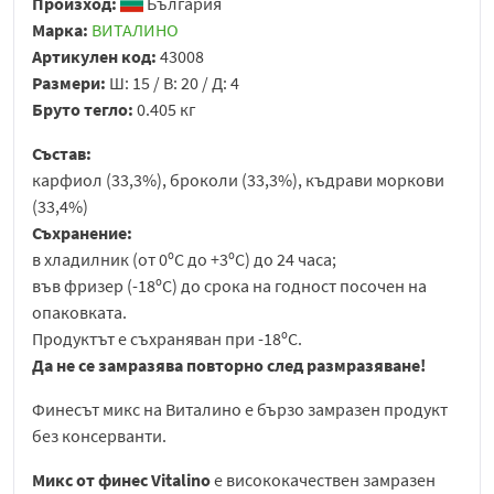
Произход:
България
Марка:
ВИТАЛИНО
Артикулен код:
43008
Размери:
Ш: 15 / В: 20 / Д: 4
Бруто тегло:
0.405 кг
Състав:
карфиол (33,3%), броколи (33,3%), къдрави моркови
(33,4%)
Съхранение:
в хладилник (от 0ºС до +3ºС) до 24 часа;
във фризер (-18ºС) до срока на годност посочен на
опаковката.
Продуктът е съхраняван при -18ºС.
Да не се замразява повторно след размразяване!
Финесът микс на Виталино е бързо замразен продукт
без консерванти.
Микс от финес Vitalino
е висококачествен замразен