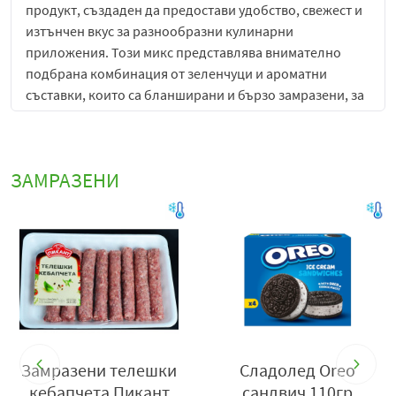
продукт, създаден да предостави удобство, свежест и
изтънчен вкус за разнообразни кулинарни
приложения. Този микс представлява внимателно
подбрана комбинация от зеленчуци и ароматни
съставки, които са бланширани и бързо замразени, за
да се запазят естественият вкус, текстура и хранителни
качества на продуктите.
Основната характеристика на
Микс от финес Vitalino
е
ЗАМРАЗЕНИ
неговата елегантност и деликатност във вкуса.
Комбинацията от различни зеленчуци осигурява
хармонично съчетание на аромати и текстури, което го
прави идеален за приготвяне на изискани ястия,
салати, гарнитури, супи или сотирани зеленчуци.
Продуктът позволява на домакинствата и
професионалните кухни да създават естетически и
вкусово балансирани ястия с минимални усилия, без
да се компрометира качеството.
Сладолед Фамилия л-
Сладолед Изида
ник, б-та и какао 433гр
Ванилия 200мл