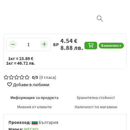
4.54
€
БР
В наличност
8.88
лв.
1кг =
23.89
€
1кг =
46.72
лв.
0/5
(0 гласа)
Добави в любими
Информация за продукта
Хранителна стойност
Мнения от клиенти
Наличност по магазини
Произход:
България
Марка:
МЕСКО