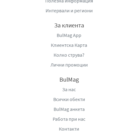
Полезна информация
предлага автентично вкусово изживяване, което
превръща всяко похапване в истинско удоволствие.
Интервали и региони
Със своя характерен вкус и плътна текстура, тази
луканка заема достойно място на всяка трапеза и
За клиента
удовлетворява очакванията на хората, които ценят
BulMag App
истинските занаятчийски продукти.
Клиентска Карта
Производител
: „МЕС - КО“ ЕООД, гр. Петрич,
Колко струва?
ул. „Места“ 15, тел.: 0745/66191, e-mail:
office@mes-
Лични промоции
ko.com
,
www.mesko.bg
.
BulMag
За нас
Всички обекти
BulMag анкета
Работа при нас
Контакти