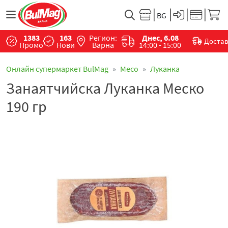
1383
163
Регион:
Днес, 6.08
Доста
Промо
Нови
Варна
14:00 - 15:00
Онлайн супермаркет BulMag
Месo
Луканка
Занаятчийска Луканка Меско
190 гр