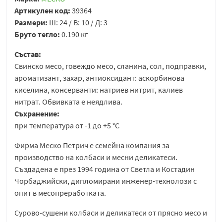
Артикулен код:
39364
Размери:
Ш: 24 / В: 10 / Д: 3
Бруто тегло:
0.190 кг
Състав:
Свинско месо, говеждо месо, сланина, сол, подправки,
ароматизант, захар, антиоксидант: аскорбинова
киселина, консерванти: натриев нитрит, калиев
нитрат. Обвивката е неядлива.
Съхранение:
при температура от -1 до +5 °С
Фирма Меско Петрич е семейна компания за
производство на колбаси и месни деликатеси.
Създадена е през 1994 година от Светла и Костадин
Чорбаджийски, дипломирани инженер-технолози с
опит в месопреработката.
Сурово-сушени колбаси и деликатеси от прясно месо и