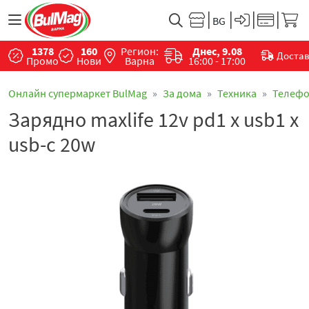
1378
160
Регион:
Днес, 9.08
Доста
Промо
Нови
Варна
16:00 - 17:00
Онлайн супермаркет BulMag
За дома
Техника
Телефо
Зарядно maxlife 12v pd1 x usb1 x
usb-c 20w