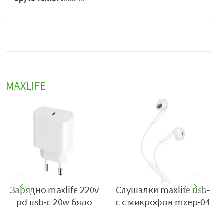
MAXLIFE
Зарядно maxlife 220v
Слушалки maxlife usb-
ен
pd usb-c 20w бяло
c с микрофон mxep-04