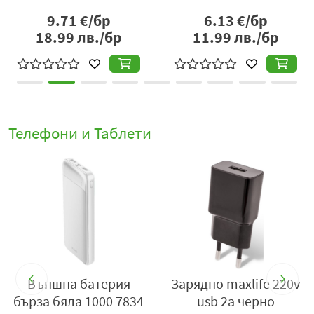
9.71
€/бр
6.13
€/бр
18.99
лв./бр
11.99
лв./бр
Телефони и Таблети
Външна батерия
Зарядно maxlife 220v
бърза бяла 1000 7834
usb 2a черно