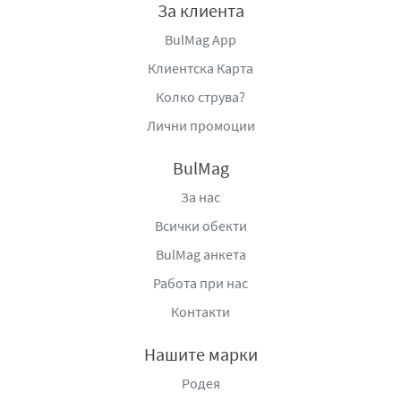
За клиента
BulMag App
Клиентска Карта
Колко струва?
Лични промоции
BulMag
За нас
Всички обекти
BulMag анкета
Работа при нас
Контакти
Нашите марки
Родея