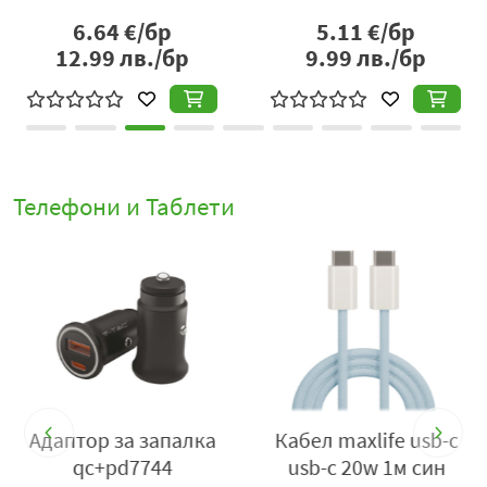
6.64
€/бр
5.11
€/бр
12.99
лв./бр
9.99
лв./бр
Телефони и Таблети
c
Адаптор за запалка
Кабел maxlife usb-c
qc+pd7744
usb-c 20w 1м син