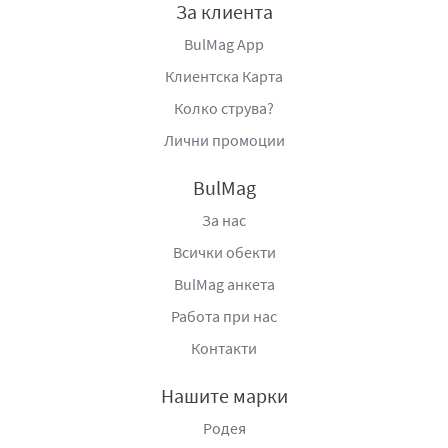
За клиента
BulMag App
Клиентска Карта
Колко струва?
Лични промоции
BulMag
За нас
Всички обекти
BulMag анкета
Работа при нас
Контакти
Нашите марки
Родея