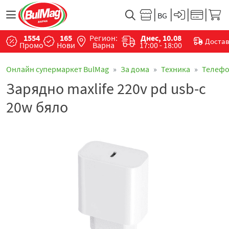
1554
165
Регион:
Днес, 10.08
Доста
Промо
Нови
Варна
17:00 - 18:00
Онлайн супермаркет BulMag
За дома
Техника
Телефо
Зарядно maxlife 220v pd usb-c
20w бяло