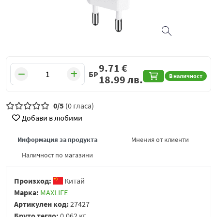
9.71
€
БР
В наличност
18.99
лв.
0/5
(0 гласа)
Добави в любими
Информация за продукта
Мнения от клиенти
Наличност по магазини
Произход:
Китай
Марка:
MAXLIFE
Артикулен код:
27427
Бруто тегло:
0.062 кг