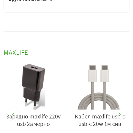
MAXLIFE
-
Зарядно maxlife 220v
Кабел maxlife usb-c
usb 2a черно
usb-c 20w 1м сив
m