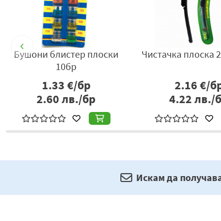
er
Бушони блистер плоски
Чистачка плоска 2
10бр
1.33
€/бр
2.16
€/б
2.60
лв./бр
4.22
лв./
Искам да получав