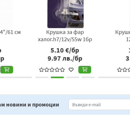
4"/61 см
Крушка за фар
Крушк
халог.h7/12v/55w 1бр
1
р
5.10
€/бр
бр
9.97
лв./бр
3
ам новини и промоции