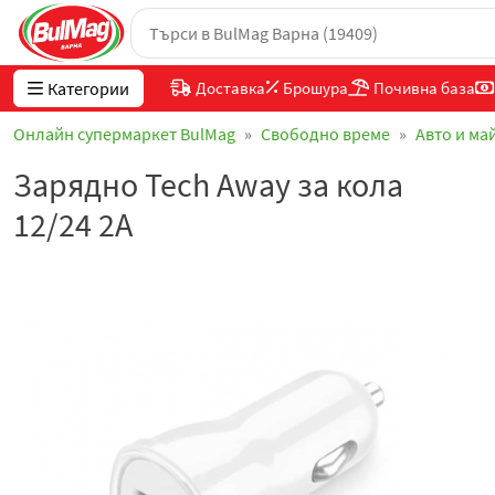
Категории
Доставка
Брошура
Почивна база
Онлайн супермаркет BulMag
Свободно време
Авто и ма
Зарядно Tech Away за кола
12/24 2А