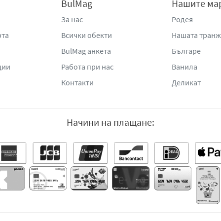
BulMag
Нашите ма
За нас
Родея
рта
Всички обекти
Нашата тран
BulMag анкета
Българе
ции
Работа при нас
Ванила
Контакти
Деликат
Начини на плащане: