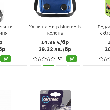
чанта
Хл.чанта с вгр.bluetooth
Водо
синя
колона
extr
р
14.99
€/бр
бр
29.32
лв./бр
2