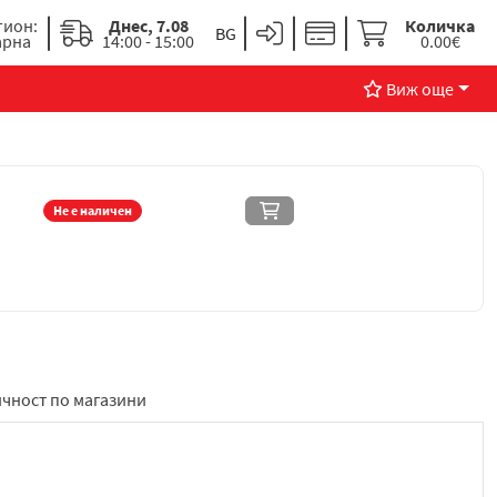
гион:
Днес, 7.08
Количка
арна
14:00 - 15:00
0.00€
Виж още
Не е наличен
чност по магазини