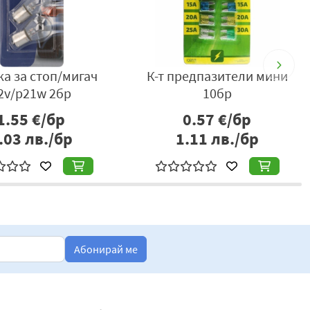
а за стоп/мигач
К-т предпазители мини
2v/p21w 2бр
10бр
1.55
€/бр
0.57
€/бр
.03
лв./бр
1.11
лв./бр
Абонирай ме