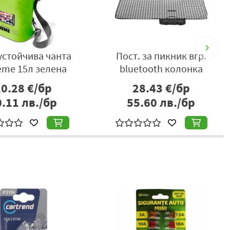
устойчива чанта
Пост. за пикник вгр.
eme 15л зелена
bluetooth колонка
10.28
€/бр
28.43
€/бр
0.11
лв./бр
55.60
лв./бр