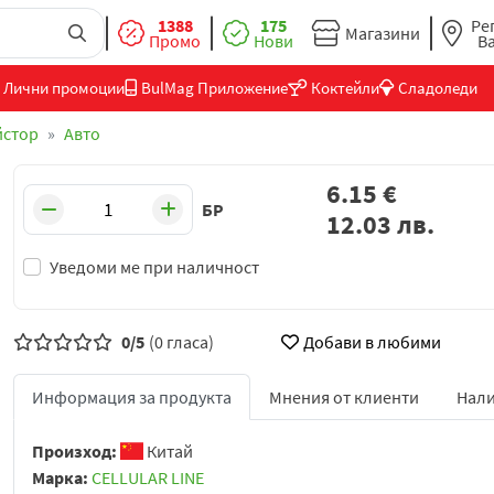
1388
175
Ре
Магазини
Промо
Нови
В
Лични промоции
BulMag Приложение
Коктейли
Сладоледи
йстор
Авто
6.15
€
БР
12.03
лв.
Уведоми ме при наличност
0/5
(0 гласа)
Добави в любими
Информация за продукта
Мнения от клиенти
Нали
Произход:
Китай
Марка:
CELLULAR LINE