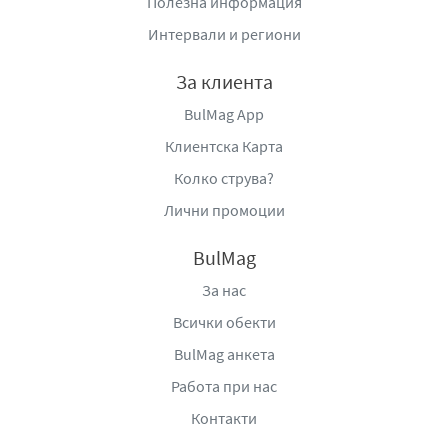
Полезна информация
Интервали и региони
За клиента
BulMag App
Клиентска Карта
Колко струва?
Лични промоции
BulMag
За нас
Всички обекти
BulMag анкета
Работа при нас
Контакти