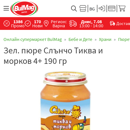
1386
170
Регион:
Днес, 7.08
Доста
Промо
Нови
Варна
13:00 - 14:00
Онлайн супермаркет BulMag
Бебе и Дете
Храни
Пюре
Зел. пюре Слънчо Тиква и
морков 4+ 190 гр