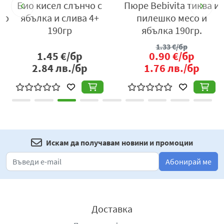
Био кисел слънчо с
Пюре Bebivita тиква и
Б
со
ябълка и слива 4+
пилешко месо и
190гр
ябълка 190гр.
1.33
€/бр
1.45
€/бр
0.90
€/бр
2.84
лв./бр
1.76
лв./бр
Искам да получавам новини и промоции
Абонирай ме
Доставка