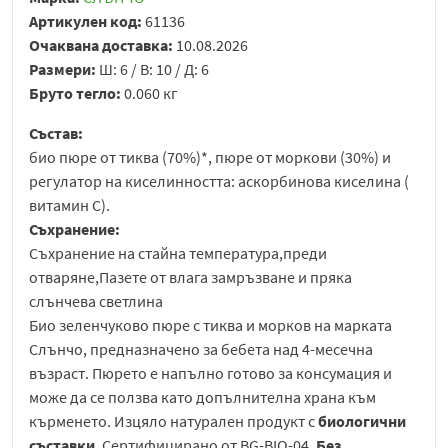
Артикулен код:
61136
Очаквана доставка:
10.08.2026
Размери:
Ш: 6 / В: 10 / Д: 6
Бруто тегло:
0.060 кг
Състав:
био пюре от тиква (70%)*, пюре от моркови (30%) и
регулатор на киселинността: аскорбинова киселина (
витамин С).
Съхранение:
Съхранение на стайна температура,преди
отваряне,Пазете от влага замръзване и пряка
слънчева светлина
Био зеленчуково пюре с тиква и морков на марката
Слънчо, предназначено за бебета над 4-месечна
възраст. Пюрето е напълно готово за консумация и
може да се ползва като допълнителна храна към
кърменето. Изцяло натурален продукт с
биологични
съставки
. Сертифицирано от BG-BIO-04.
Без