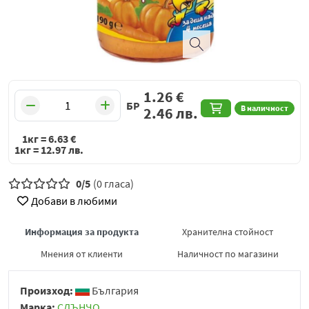
1.26
€
БР
В наличност
2.46
лв.
1кг =
6.63
€
1кг =
12.97
лв.
0/5
(0 гласа)
Добави в любими
Информация за продукта
Хранителна стойност
Мнения от клиенти
Наличност по магазини
Произход:
България
Марка:
СЛЪНЧО