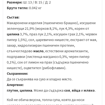
Размери:
Ш: 13 / В: 15 / Д: 2
Бруто тегло:
0.042 кг
Състав:
Макаронени изделия (пшеничено брашно), изсушени
зеленчуци 21,9% (морков 8,1%, лук 4,3%, корен от
целина
3,7%, праз лук 2,1%, изсушен грах 2,1%, червен
пипер 1,5%), сол, царевично нишесте, екстракт от мая,
захар, хидролизиран пшеничен протеин,
слънчогледово
масло
, естествени ароматизанти,
подправки (листенца магданоз 0,3%, черен пипер
0,1%), сок от лимон на прах (съдържа пшеничено
нишесте), оцветител (рибофлавин).
Съхранение:
Да се съхранява на сухо и хладно място.
Алергени:
глутен
,
целина
. Може да съдържа
соя
,
яйца
и
мляко
.
Кой не обича вкусна, топла супа, която да носи