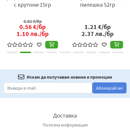
с крутони 15гр
пилешка 52гр
0.62
€/бр
0.56
€/бр
1.21
€/бр
1.10
лв./бр
2.37
лв./бр
Искам да получавам новини и промоции
Абонирай ме
Доставка
Полезна информация