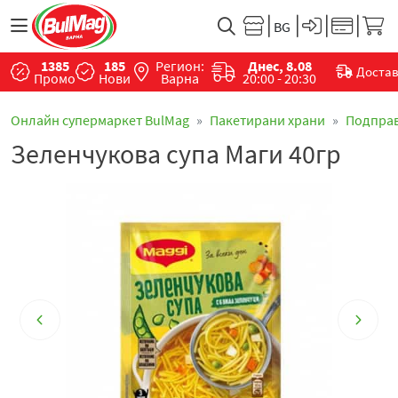
1385
185
Регион:
Днес, 8.08
Доста
Промо
Нови
Варна
20:00 - 20:30
Онлайн супермаркет BulMag
Пакетирани храни
Подпра
Зеленчукова супа Маги 40гр