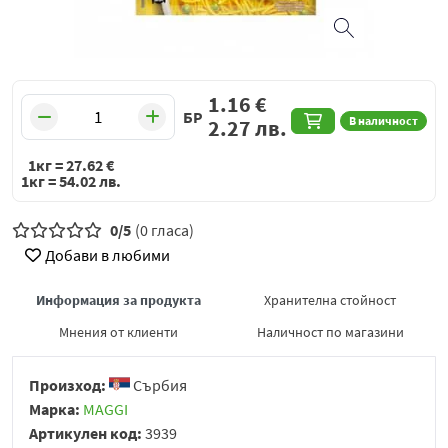
1.16
€
БР
В наличност
2.27
лв.
1кг =
27.62
€
1кг =
54.02
лв.
0/5
(0 гласа)
Добави в любими
Информация за продукта
Хранителна стойност
Мнения от клиенти
Наличност по магазини
Произход:
Сърбия
Марка:
MAGGI
Артикулен код:
3939