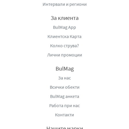
Интервали и региони
За клиента
BulMag App
Клиентска Карта
Колко струва?
Лични промоции
BulMag
За нас
Всички обекти
BulMag анкета
Работа при нас
Контакти
Нашите марки