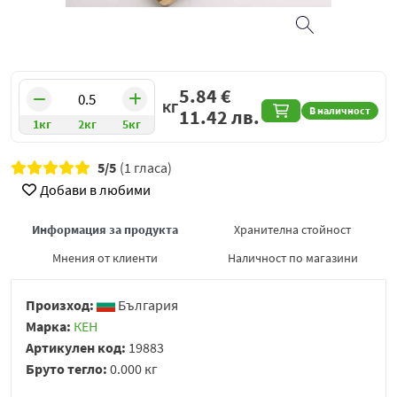
5.84
€
КГ
В наличност
11.42
лв.
1кг
2кг
5кг
5/5
(1 гласа)
Добави в любими
Информация за продукта
Хранителна стойност
Мнения от клиенти
Наличност по магазини
Произход:
България
Марка:
КЕН
Артикулен код:
19883
Бруто тегло:
0.000 кг