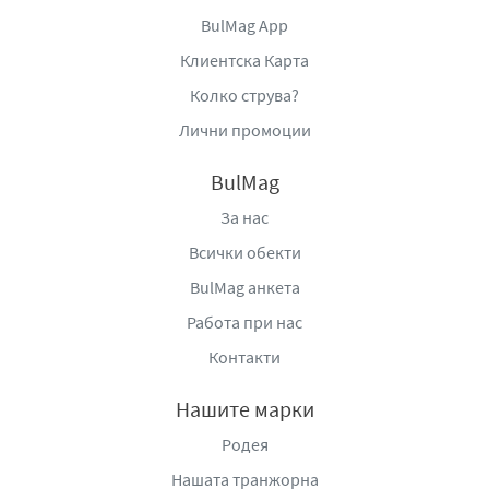
BulMag App
Клиентска Карта
Колко струва?
Лични промоции
BulMag
За нас
Всички обекти
BulMag анкета
Работа при нас
Контакти
Нашите марки
Родея
Нашата транжорна