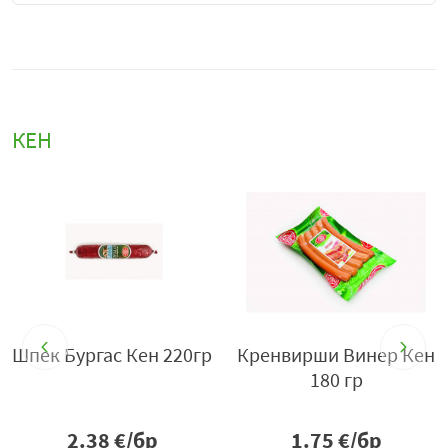
КЕН
Кен
Пастет КЕН класик 190
Дебърцини КЕН 240гр
гр
1.48
€/бр
2.38
€/бр