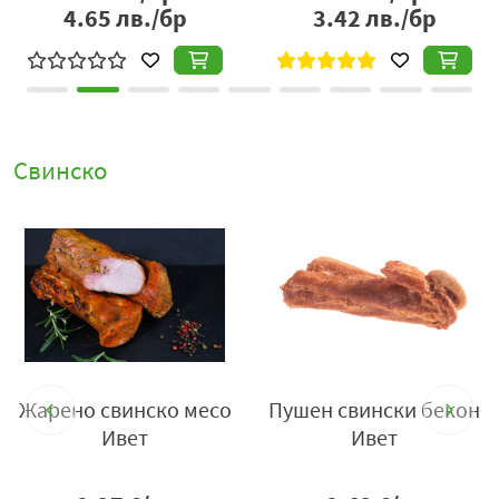
2.89
лв./бр
4.65
лв./бр
Свинско
Жарено свинско месо
Пушен свински бекон
Ивет
Ивет