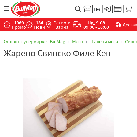
1369
184
Регион:
Нд, 9.08
Доста
Промо
Нови
Варна
09:00 - 10:00
Онлайн супермаркет BulMag
Месo
Пушени меса
Свин
Жарено Свинско Филе Кен