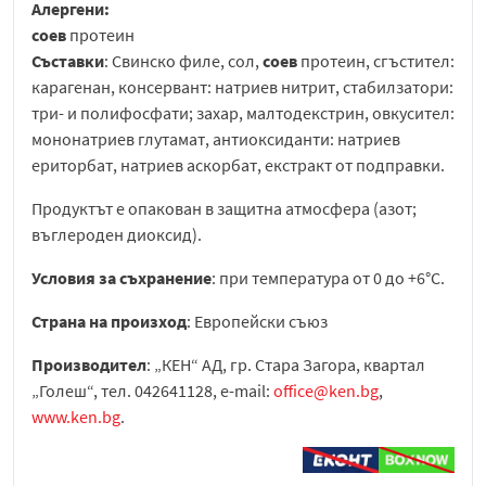
Алергени:
соев
протеин
Съставки
: Свинско филе, сол,
соев
протеин, сгъстител:
карагенан, консервант: натриев нитрит, стабилзатори:
три- и полифосфати; захар, малтодекстрин, овкусител:
мононатриев глутамат, антиоксиданти: натриев
ериторбат, натриев аскорбат, екстракт от подправки.
Продуктът е опакован в защитна атмосфера (азот;
въглероден диоксид).
Условия за съхранение
: при температура от 0 до +6°C.
Страна на произход
: Европейски съюз
Производител
: „КЕН“ АД, гр. Стара Загора, квартал
„Голеш“, тел. 042641128, e-mail:
office@ken.bg
,
www.ken.bg
.