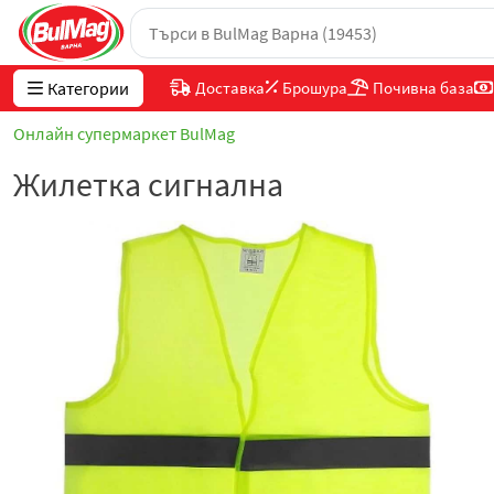
Категории
Доставка
Брошура
Почивна база
Онлайн супермаркет BulMag
Жилетка сигнална