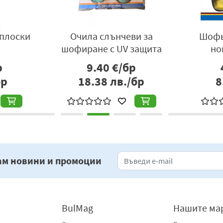
 плоски
Очила слънчеви за
Шофь
шофиране с UV защита
но
р
9.40
€/бр
бр
18.38
лв./бр
8
ам новини и промоции
BulMag
Нашите ма