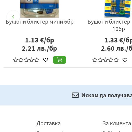
Бушони блистер мини 6бр
Бушони блистер
10бр
1.13
€/бр
1.33
€/б
2.21
лв./бр
2.60
лв./
Искам да получав
Доставка
За клиента