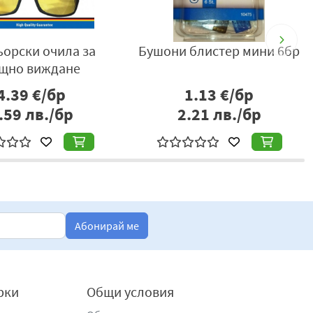
орски очила за
Бушони блистер мини 6бр
щно виждане
4.39
€/бр
1.13
€/бр
.59
лв./бр
2.21
лв./бр
Абонирай ме
рки
Общи условия