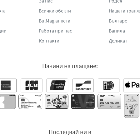
За нас
Родея
рта
Всички обекти
Нашата тран
BulMag анкета
Българе
ции
Работа при нас
Ванила
Контакти
Деликат
Начини на плащане:
Последвай ни в