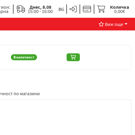
гион:
Днес, 8.08
Количка
арна
15:00 - 16:00
0.00€
Виж още
В наличност
чност по магазини