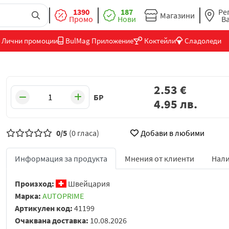
1390
187
Ре
Магазини
Промо
Нови
В
Лични промоции
BulMag Приложение
Коктейли
Сладоледи
2.53
€
БР
4.95
лв.
0/5
(0 гласа)
Добави в любими
Информация за продукта
Мнения от клиенти
Нали
Произход:
Швейцария
Марка:
AUTOPRIME
Артикулен код:
41199
Очаквана доставка:
10.08.2026