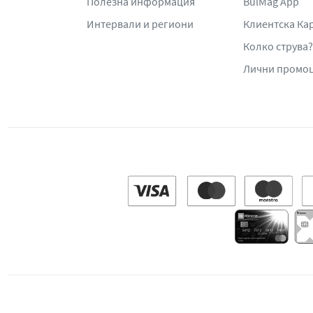
Полезна информация
BulMag App
Интервали и региони
Клиентска Ка
Колко струва?
Лични промо