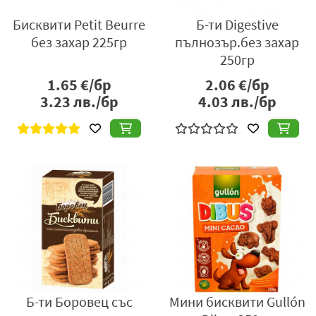
Бисквити Petit Beurre
Б-ти Digestive
без захар 225гр
пълнозър.без захар
250гр
1.65
€/бр
2.06
€/бр
3.23
лв./бр
4.03
лв./бр
Б-ти Боровец със
Мини бисквити Gullón