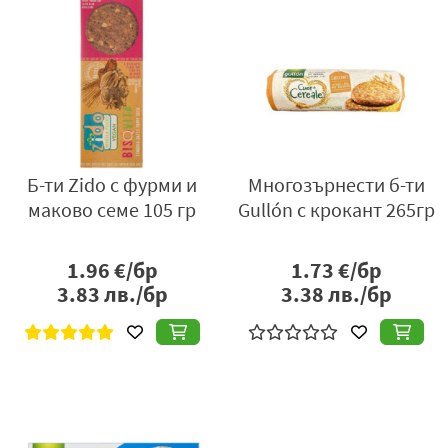
Б-ти Zido с фурми и
Многозърнести б-ти
маково семе 105 гр
Gullón с крокант 265гр
1.96
€/бр
1.73
€/бр
3.83
лв./бр
3.38
лв./бр