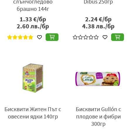
слънчогледово
Dibus 250гр
брашно 144г
1.33
€/бр
2.24
€/бр
2.60
лв./бр
4.38
лв./бр
Бисквити Житен Път с
Бисквити Gullón с
овесени ядки 140гр
плодове и фибри
300гр