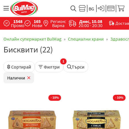
1548
165
Регион:
Днес, 10.08
Доста
Промо
Нови
Варна
20:00 - 20:30
Онлайн супермаркет BulMag
Специални храни
Здравос
Бисквити (22)
1
Сортирай
Филтри
Търси
Налични
- 10%
- 10%