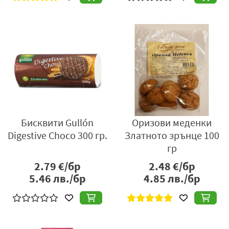
Бисквити Gullón
Оризови меденки
Digestive Choco 300 гр.
Златното зрънце 100
гр
2.79
€/бр
2.48
€/бр
5.46
лв./бр
4.85
лв./бр