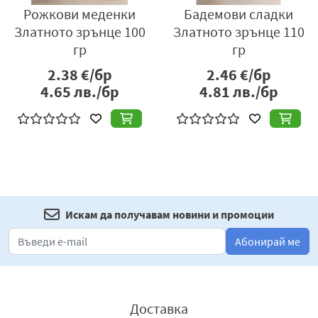
Рожкови меденки
Бадемови сладки
Златното зрънце 100
Златното зрънце 110
гр
гр
2.38
€/бр
2.46
€/бр
4.65
лв./бр
4.81
лв./бр
Искам да получавам новини и промоции
Абонирай ме
Доставка