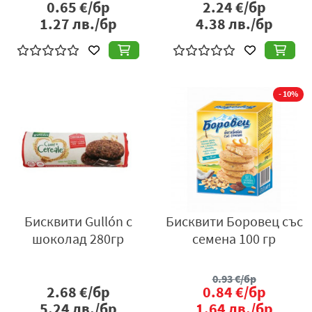
0.65
€/бр
2.24
€/бр
1.27
лв./бр
4.38
лв./бр
- 10%
Бисквити Gullón с
Бисквити Боровец със
шоколад 280гр
семена 100 гр
0.93
€/бр
2.68
€/бр
0.84
€/бр
5.24
лв./бр
1.64
лв./бр