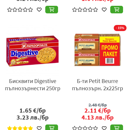
- 15%
Бисквити Digestive
Б-ти Petit Beurre
пълнозърнести 250гр
пълнозърн. 2х225гр
2.48
€/бр
1.65
€/бр
2.11
€/бр
3.23
лв./бр
4.13
лв./бр