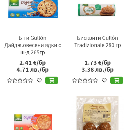
Б-ти Gullón
Бисквити Gullón
Дайдж.овесени ядки с
Tradizionale 280 гр
ш-д 265гр
2.41
€/бр
1.73
€/бр
4.71
лв./бр
3.38
лв./бр