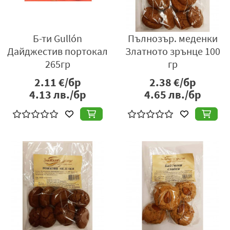
Б-ти Gullón
Пълнозър. меденки
Дайджестив портокал
Златното зрънце 100
265гр
гр
2.11
€/бр
2.38
€/бр
4.13
лв./бр
4.65
лв./бр