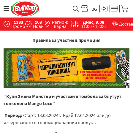
1383
163
Регион:
Днес, 9.08
Доста
Промо
Нови
Варна
11:00 - 12:00
Правила за участие в промоция
“
Купи
2
кен
a
Монстър и участвай в томбола за блутуут
тонколона
Mango Loco
”
Период:
Старт: 13.03.2024г. Край 12.04.2024 или до
изчерпването на промоционалния продукт.