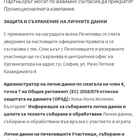
Партньорът могат по взаимно съгласие да прекратят
Промоционалната кампания.
ЗАЩИТА И СЪХРАНЕНИЕ НА ЛИЧНИТЕ ДАННИ
С приемането на наградата всеки Печеливш се счита
уведомен за настоящите официални правила и се
съгласява с тях. Списъкът с Печелившите и резервните
участници ще се съхранява в централния офис на
Организатора на адрес гр. София, ул. Рачо Петков
Казанджията 8
Администратор на лични данни по смисъла на член 4,
точка 7 на Общия регламент (ЕС) 2016/679 относно
защитата на данните (ОРЗД):
Кока-Кола Хеленик
България“
Информация за събираните лични данни и
целите за тяхното събиране и обработване
Лични данни,
събирани и обработвани във връзка с участието в играта
Лични данни на печелившите Участници, събирани и