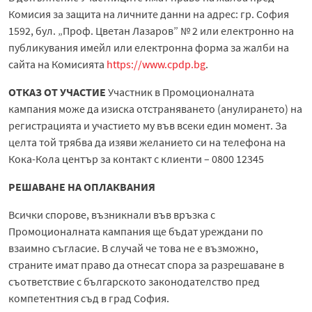
Комисия за защита на личните данни на адрес: гр. София
1592, бул. „Проф. Цветан Лазаров” № 2 или електронно на
публикувания имейл или електронна форма за жалби на
сайта на Комисията
https://www.cpdp.bg
.
ОТКАЗ ОТ УЧАСТИЕ
Участник в Промоционалната
кампания може да изиска отстраняването (анулирането) на
регистрацията и участието му във всеки един момент. За
целта той трябва да изяви желанието си на телефона на
Кока-Кола център за контакт с клиенти – 0800 12345
РЕШАВАНЕ НА ОПЛАКВАНИЯ
Всички спорове, възникнали във връзка с
Промоционалната кампания ще бъдат уреждани по
взаимно съгласие. В случай че това не е възможно,
страните имат право да отнесат спора за разрешаване в
съответствие с българското законодателство пред
компетентния съд в град София.