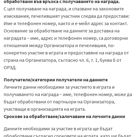
обработвани във връзка с получаването на награда.
С цел получаване на награда, и спазване на законовите
изисквания, печелившият участник следва да предостави:
Име и телефонен номер, както и е-мейл адрес за контакт.
Основание за обработване на данните за доставка на
наградата – име, адрес и телефонен номер, са договорни
отношения между Организатора и печелившия, по-
конкретно участие в играта и предоставяне на награда от
страна на Организатора, съгласно чл. 6, т. 1, буква б от
ОРЗД.
Получатели/категории получатели на данните
Личните данни необходими за участието в играта и
получаването на награда – име, телефонен номер, може да
бъдат обработвани от партньори на Организатора,
участващи в организацията на играта.
Срокове за обработване/заличаване на личните данни
Данните необходими за участие в играта ще бъдат
обработвани съгласно сроковете на играта, като ще бъдат