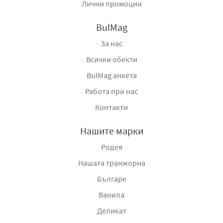
Лични промоции
BulMag
За нас
Всички обекти
BulMag анкета
Работа при нас
Контакти
Нашите марки
Родея
Нашата транжорна
Българе
Ванила
Деликат