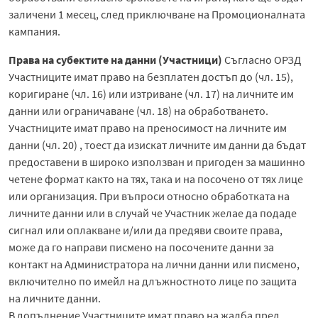
заличени 1 месец, след приключване на Промоционалната
кампания.
Права на субектите на данни (Участници)
Съгласно ОРЗД
Участниците имат право на безплатен достъп до (чл. 15),
коригиране (чл. 16) или изтриване (чл. 17) на личните им
данни или ограничаване (чл. 18) на обработването.
Участниците имат право на преносимост на личните им
данни (чл. 20) , тоест да изискат личните им данни да бъдат
предоставени в широко използван и пригоден за машинно
четене формат както на тях, така и на посочено от тях лице
или организация. При въпроси относно обработката на
личните данни или в случай че Участник желае да подаде
сигнал или оплакване и/или да предяви своите права,
може да го направи писмено на посочените данни за
контакт на Администратора на лични данни или писмено,
включително по имейл на длъжностното лице по защита
на личните данни.
В допълнение Участниците имат право на жалба пред