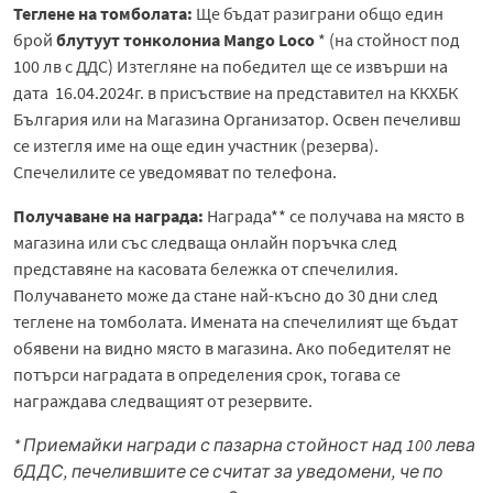
Теглен
e
на томболата:
Ще бъдат разиграни общо един
брой
блутуут тонколониа Mango Loco
* (на стойност под
100 лв с ДДС) Изтегляне на победител ще се извърши на
дата 16.04.2024г. в присъствие на представител на ККХБК
България или на Магазина Организатор. Освен печеливш
се изтегля име на още един участник (резерва).
Спечелилите се уведомяват по телефона.
Получаване на награда:
Награда** се получава на място в
магазина или със следваща онлайн поръчка след
представяне на касовата бележка от спечелилия.
Получаването може да стане най-късно до 30 дни след
теглене на томболата. Имената на спечелилият ще бъдат
обявени на видно място в магазина. Ако победителят не
потърси наградата в определения срок, тогава се
награждава следващият от резервите.
* Приемайки награди с пазарна стойност над 100 лева
бДДС, печелившите се считат за уведомени, че по