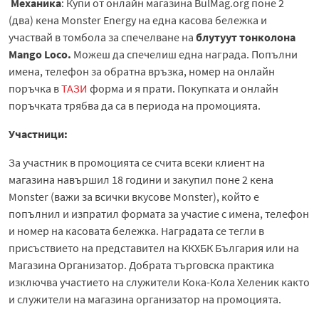
Механика
: Купи от онлайн магазина BulMag.org поне 2
(два) кена Monster Energy на една касова бележка и
участвай в томбола за спечелване на
блутуут тонколона
Mango Loco.
Можеш да спечелиш една награда. Попълни
имена, телефон за обратна връзка, номер на онлайн
поръчка в
ТАЗИ
форма и я прати. Покупката и онлайн
поръчката трябва да са в периода на промоцията.
Участници:
За участник в промоцията се счита всеки клиент на
магазина навършил 18 години и закупил поне 2 кена
Monster (важи за всички вкусове Monster), който е
попълнил и изпратил формата за участие с имена, телефон
и номер на касовата бележка. Наградата се тегли в
присъствието на представител на ККХБК България или на
Магазина Организатор. Добрата търговска практика
изключва участието на служители Кока-Кола Хеленик както
и служители на магазина организатор на промоцията.