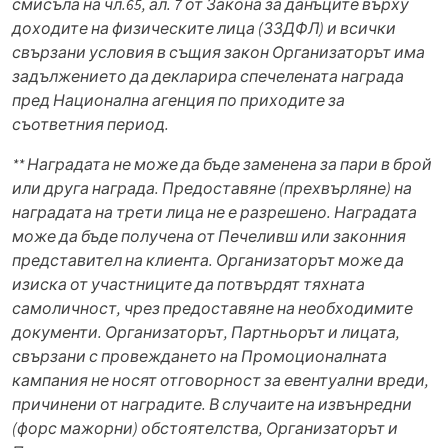
смисъла на чл.65, ал. 7 от Закона за данъците върху
доходите на физическите лица (ЗЗДФЛ) и всички
свързани условия в същия закон Организаторът има
задължението да декларира спечелената награда
пред Национална агенция по приходите за
съответния период.
** Наградата не може да бъде заменена за пари в брой
или друга награда. Предоставяне (прехвърляне) на
наградата на трети лица не е разрешено. Наградата
може да бъде получена от Печеливш или законния
представител на клиента. Организаторът може да
изиска от участниците да потвърдят тяхната
самоличност, чрез предоставяне на необходимите
документи. Организаторът, Партньорът и лицата,
свързани с провеждането на Промоционалната
кампания не носят отговорност за евентуални вреди,
причинени от наградите. В случаите на извънредни
(форс мажорни) обстоятелства, Организаторът и