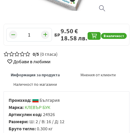
9.50
€
БР
В наличност
18.58
лв.
0/5
(0 гласа)
Добави в любими
Информация за продукта
Мнения от клиенти
Наличност по магазини
Произход:
България
Марка:
КЛЕВЪР БУК
Артикулен код:
24926
Размери:
Ш: 2 / В: 16 / Д: 12
Бруто тегло:
0.300 кг