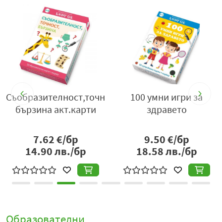
100 умни игри за
Съобразителност,точно
здравето
бързина акт.карти
9.50
€/бр
7.62
€/бр
18.58
лв./бр
14.90
лв./бр
Образователни