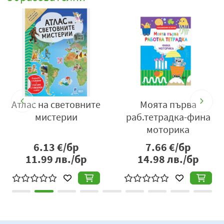
Атлас на световните
Моята първа
мистерии
раб.тетрадка-фина
моторика
6.13
€/бр
7.66
€/бр
11.99
лв./бр
14.98
лв./бр