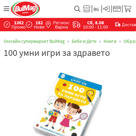
1362
182
Регион:
Сб, 8.08
Доста
Промо
Нови
Варна
10:00 - 11:00
Онлайн супермаркет BulMag
Бебе и Дете
Книги
Обра
100 умни игри за здравето