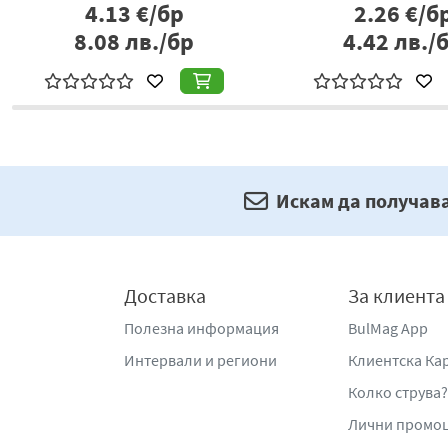
4.13
€/бр
2.26
€/б
8.08
лв./бр
4.42
лв./
Искам да получав
Доставка
За клиента
Полезна информация
BulMag App
Интервали и региони
Клиентска Ка
Колко струва?
Лични промо