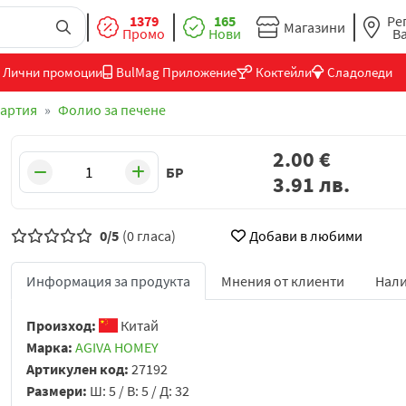
1379
165
Ре
Магазини
Промо
Нови
В
Лични промоции
BulMag Приложение
Коктейли
Сладоледи
хартия
Фолио за печене
2.00
€
БР
3.91
лв.
0/5
(0 гласа)
Добави в любими
Информация за продукта
Мнения от клиенти
Нали
Произход:
Китай
Марка:
AGIVA HOMEY
Артикулен код:
27192
Размери:
Ш: 5 / В: 5 / Д: 32