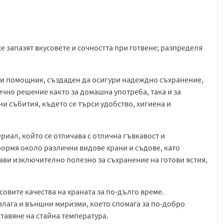
е запазят вкусовете и сочността при готвене; разпределя
ки помощник, създаден да осигури надеждно съхранение,
ично решение както за домашна употреба, така и за
и събития, където се търси удобство, хигиена и
иал, който се отличава с отлична гъвкавост и
оформя около различни видове храни и съдове, като
ави изключително полезно за съхранение на готови ястия,
совите качества на храната за по-дълго време.
влага и външни миризми, което спомага за по-добро
ставяне на стайна температура.