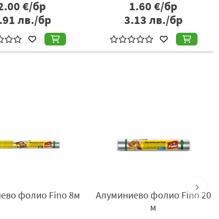
0.85
€/бр
2.20
€/бр
.66
лв./бр
4.30
лв./бр
ево фолио Fino 8м
Алуминиево фолио Fino 20
м