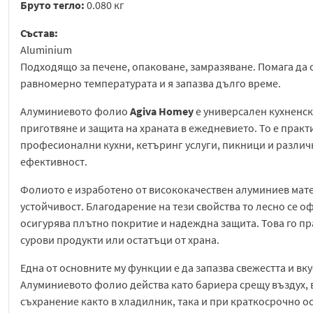
Бруто тегло:
0.080 кг
Състав:
Aluminium
Подходящо за печене, опаковане, замразяване. Помага да с
равномерно температурата и я запазва дълго време.
Алуминиевото фолио
Agiva Homey
е универсален кухненс
приготвяне и защита на храната в ежедневието. То е практ
професионални кухни, кетъринг услуги, пикници и различн
ефективност.
Фолиото е изработено от висококачествен алуминиев матер
устойчивост. Благодарение на тези свойства то лесно се 
осигурява плътно покритие и надеждна защита. Това го пр
сурови продукти или остатъци от храна.
Една от основните му функции е да запазва свежестта и вку
Алуминиевото фолио действа като бариера срещу въздух, 
съхранение както в хладилник, така и при краткосрочно о