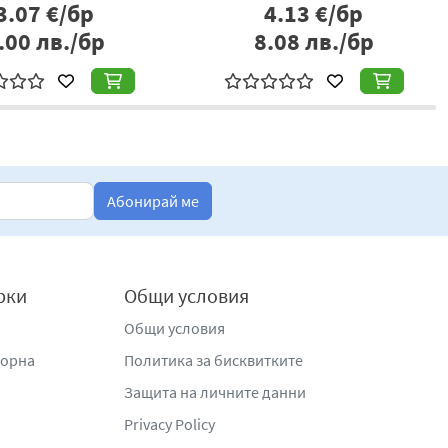
3.07
€/бр
4.13
€/бр
.00
лв./бр
8.08
лв./бр
Абонирай ме
рки
Общи условия
Общи условия
жорна
Политика за бисквитките
Защита на личните данни
Privacy Policy