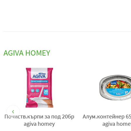
AGIVA HOMEY
Лъжица дървена
Чиния карто
15.8см/12бр agiva homey
23см/12бр Аgiva