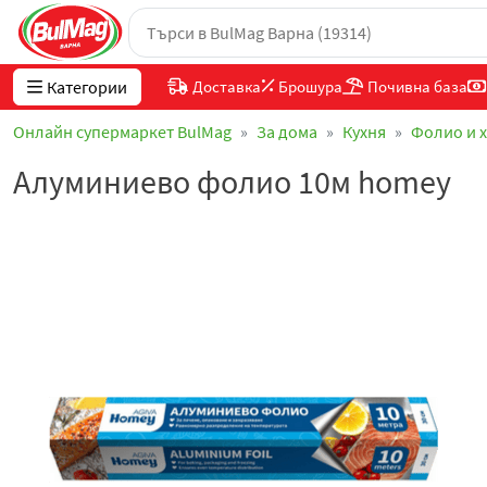
Категории
Доставка
Брошура
Почивна база
Онлайн супермаркет BulMag
За дома
Кухня
Фолио и 
Алуминиево фолио 10м homey