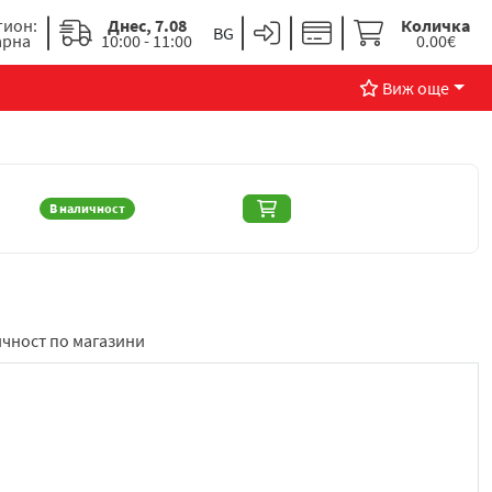
гион:
Днес, 7.08
Количка
арна
10:00 - 11:00
0.00€
Виж още
В наличност
чност по магазини