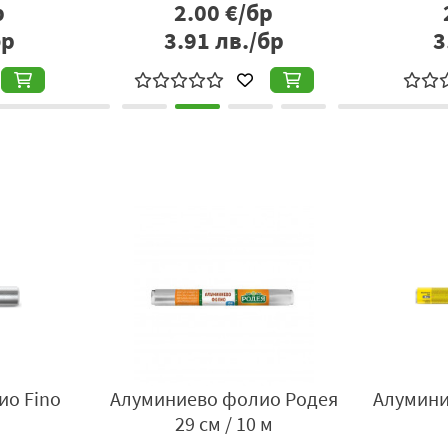
р
2.50
€/бр
бр
4.89
лв./бр
1
ио Fino
Алуминиево фолио Родея
Алумини
29 см / 10 м