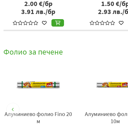
0.85
€/бр
1.80
€/б
1.66
лв./бр
3.52
лв./
Фолио за печене
я
Алуминиево фолио Fino 20
Алуминиево фол
м
10м