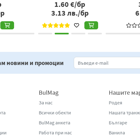
р
1.60
€/бр
бр
3.13
лв./бр
6
ам новини и промоции
BulMag
Нашите ма
За нас
Родея
рта
Всички обекти
Нашата тран
BulMag анкета
Българе
ции
Работа при нас
Ванила