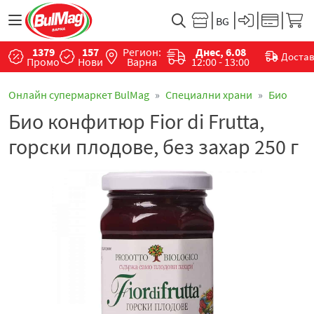
1379
157
Регион:
Днес, 6.08
Доста
Промо
Нови
Варна
12:00 - 13:00
Онлайн супермаркет BulMag
Специални храни
Био
Био конфитюр Fior di Frutta,
горски плодове, без захар 250 г