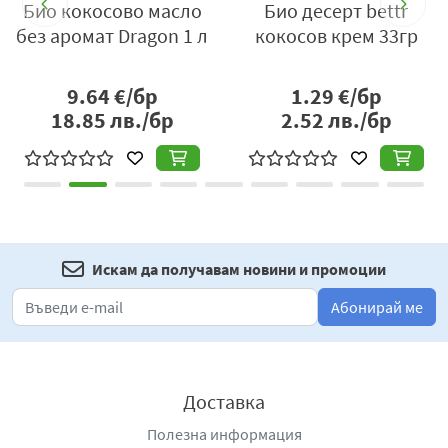
Био кокосово масло
Био десерт bettr
r
без аромат Dragon 1 л
кокосов крем 33гр
9.64
€/бр
1.29
€/бр
18.85
лв./бр
2.52
лв./бр
Искам да получавам новини и промоции
Абонирай ме
Доставка
Полезна информация