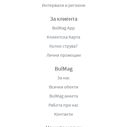
Интервали и региони
За клиента
BulMag App
Клиентска Карта
Колко струва?
Лични промоции
BulMag
За нас
Всички обекти
BulMag анкета
Работа при нас
Контакти