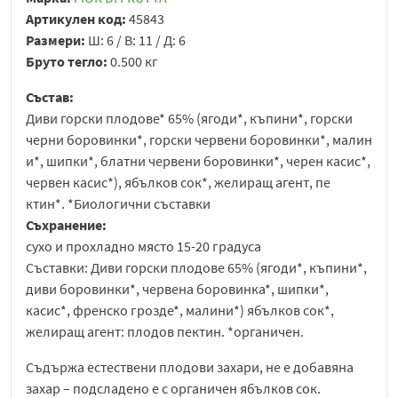
Артикулен код:
45843
Размери:
Ш: 6 / В: 11 / Д: 6
Бруто тегло:
0.500 кг
Състав:
Диви горски плодове* 65% (ягоди*, къпини*, горски
черни боровинки*, горски червени боровинки*, малин
и*, шипки*, блатни червени боровинки*, черен касис*,
червен касис*), ябълков сок*, желиращ агент, пе
ктин*. *Биологични съставки
Съхранение:
сухо и прохладно място 15-20 градуса
Съставки:
Диви горски плодове 65% (ягоди*, къпини*,
диви боровинки*, червена боровинка*, шипки*,
касис*, френско грозде*, малини*) ябълков сок*,
желиращ агент: плодов пектин. *органичен.
Съдържа естествени плодови захари, не е добавяна
захар – подсладено е с органичен ябълков сок.