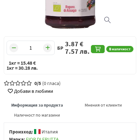
3.87
€
БР
В наличност
7.57
лв.
1кг =
15.48
€
1кг =
30.28
лв.
0/5
(0 гласа)
Добави в любими
Информация за продукта
Мнения от клиенти
Наличност по магазини
Произход:
Италия
Марка:
FIOR DI FRUTTA