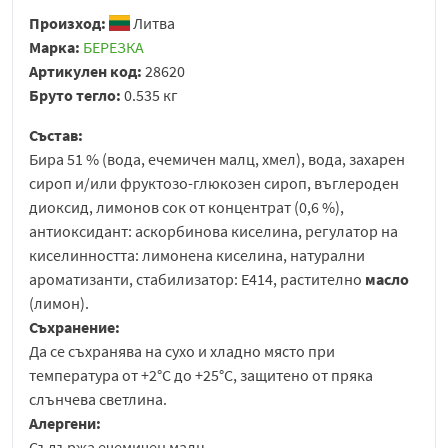
Произход:
Литва
Марка:
БЕРЕЗКА
Артикулен код:
28620
Бруто тегло:
0.535 кг
Състав:
Бира 51 % (вода, ечемичен малц, хмел), вода, захарен
сироп и/или фруктозо-глюкозен сироп, въглероден
диоксид, лимонов сок от концентрат (0,6 %),
антиоксидант: аскорбинова киселина, регулатор на
киселинността: лимонена киселина, натурални
ароматизанти, стабилизатор: E414, растително
масло
(лимон).
Съхранение:
Да се съхранява на сухо и хладно място при
температура от +2°C до +25°C, защитено от пряка
слънчева светлина.
Алергени:
Съдържа ечемичен малц.