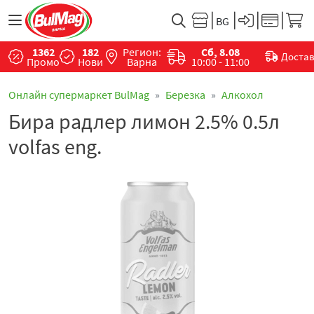
1362
182
Регион:
Сб, 8.08
Доста
Промо
Нови
Варна
10:00 - 11:00
Онлайн супермаркет BulMag
Березка
Алкохол
Бира радлер лимон 2.5% 0.5л
volfas eng.