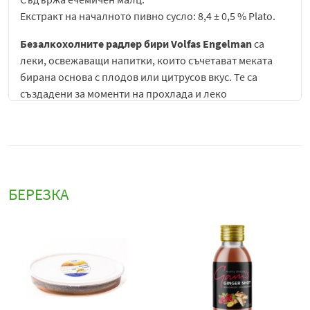
Екстракт на началното пивно сусло: 8,4 ± 0,5 % Plato.
Безалкохолните радлер бири Volfas Engelman
са
леки, освежаващи напитки, които съчетават меката
бирана основа с плодов или цитрусов вкус. Те са
създадени за моменти на прохлада и леко
удоволствие, като предлагат балансиран вкус без
алкохол.
Характеризират се с приятна газировка, свеж аромат и
лесна за пиене структура, което ги прави подходящи
за консумация през целия ден. В зависимост от вкуса –
БЕРЕЗКА
лимон, лайм, мента или други плодови вариации – те
носят различни нюанси на свежест, но запазват общия
си лек и освежаващ характер.
Volfas Engelman радлер безалкохолни бири
са
подходящи за сервиране добре охладени, както
самостоятелно, така и в комбинация с леки храни като