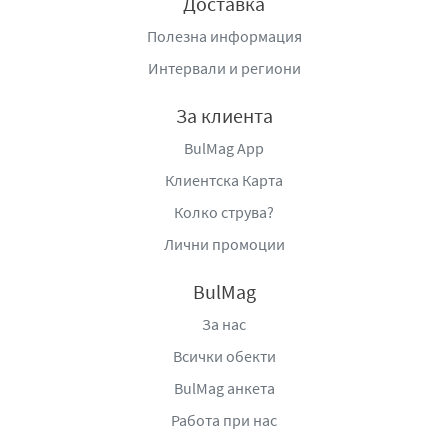
Доставка
напитката изключително лесна за консумация.
Балансът между цитрусова киселинност и бирана
Полезна информация
мекота създава приятно и ненатрапчиво вкусово
Интервали и региони
изживяване.
За клиента
Безалкохолна бира радлер Volfas Engelman с вкус на
лимон
съчетава цитрусова свежест, лека сладост и
BulMag App
мека бирана основа, предлагайки освежаваща и
Клиентска Карта
модерна безалкохолна напитка, подходяща за всеки
Колко струва?
момент от деня.
Лични промоции
Алкохолно съдържание:
2,5% vol.
BulMag
Вносител:
Берьозка Трейдинг ЕООД, село Бенковски,
област Варна, България, тел:
За нас
+359877666296,
www.berezka.bg
Всички обекти
BulMag анкета
Работа при нас