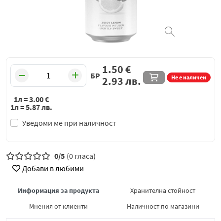
1.50
€
БР
Не е наличен
2.93
лв.
1л =
3.00
€
1л =
5.87
лв.
Уведоми ме при наличност
0/5
(0 гласа)
Добави в любими
Информация за продукта
Хранителна стойност
Мнения от клиенти
Наличност по магазини