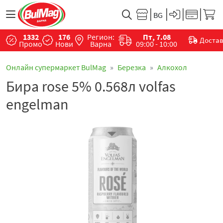
1332
176
Регион:
Пт, 7.08
Доста
Промо
Нови
Варна
09:00 - 10:00
Онлайн супермаркет BulMag
Березка
Алкохол
Бира rose 5% 0.568л volfas
engelman