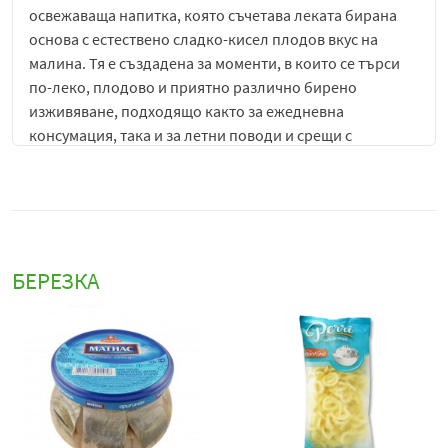
освежаваща напитка, която съчетава леката бирана
основа с естествено сладко-кисел плодов вкус на
малина. Тя е създадена за моменти, в които се търси
по-леко, плодово и приятно различно бирено
изживяване, подходящо както за ежедневна
консумация, така и за летни поводи и срещи с
приятели.
Напитката се отличава с балансиран и мек вкусов
профил, в който малината заема водеща роля. Още
при първата глътка се усеща свежата плодова сладост,
съчетана с лека киселинност, характерна за малините.
БЕРЕЗКА
Този плодов акцент постепенно се допълва от леката
бирана основа, която омекотява сладостта и придава
фин, освежаващ и добре балансиран завършек.
Volfas Engelman бира с вкус на малина
е подходяща за
директна консумация добре охладена, като предлага
леко и плодово изживяване с приятна свежест. Тя е