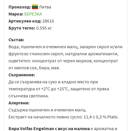
Произход:
Литва
Марка:
БЕРЕЗКА
Артикулен код:
28616
Бруто тегло:
0.595 кг
Състав:
Вода, пшеничен и ечемичен малц, захарен сироп и/или
фруктозо-глюкозен сироп, натурални ароматизанти,
оцветител: концентрат от черен морков, концентрат
от хмелов сок, бира, мая.
Съхранение:
Да се съхранява на сухо и хладно място при
температура от +2°C до +25°C, защитено от пряка
слънчева светлина.
Алергени:
Съдържа пшеничен и ечемичен малц.
Екстракт на началното пивно сусло: 11,4 ± 0,3 % Plato.
Бира Volfas Engelman с вкус на малина
е ароматна и