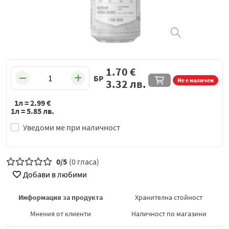
1.70
€
БР
Не е наличен
3.32
лв.
1л =
2.99
€
1л =
5.85
лв.
Уведоми ме при наличност
0/5
(0 гласа)
Добави в любими
Информация за продукта
Хранителна стойност
Мнения от клиенти
Наличност по магазини