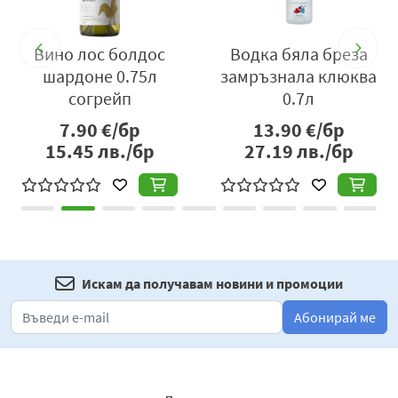
предлагайки модерно и различно вкусово изживяване
за всички, които търсят нещо по-леко, ароматно и
Вино лос болдос
Водка бяла бреза
освежаващо.
шардоне 0.75л
замръзнала клюква
Вносител:
Берьозка Трейдинг ЕООД, село Бенковски,
согрейп
0.7л
област Варна, България, тел:
7.90
€/бр
13.90
€/бр
+359877666296,
www.berezka.bg
15.45
лв./бр
27.19
лв./бр
Искам да получавам новини и промоции
Абонирай ме