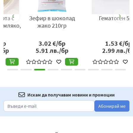
плътност и традиционна сладкарска изработка,
предлагайки класическо и същевременно по-богато
Зефир в шоколад
Гематоген 50гр
сладко изживяване във всеки момент от деня.
,
жако 210гр
Вносител:
Берьозка Трейдинг ЕООД, село Бенковски,
област Варна, България, тел:
3.02
€/бр
1.53
€/бр
+359877666296,
www.berezka.bg
5.91
лв./бр
2.99
лв./бр
Искам да получавам новини и промоции
Абонирай ме