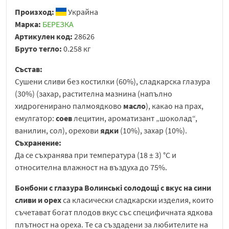
Произход:
Украйна
Марка:
БЕРЕЗКА
Артикулен код:
28626
Бруто тегло:
0.258 кг
Състав:
Сушени сливи без костилки (60%), сладкарска глазура
(30%) (захар, растителна мазнина (напълно
хидрогенирано палмоядково
масло
), какао на прах,
емулгатор:
соев
лецитин, ароматизант „шоколад“,
ванилин, сол), орехови
ядки
(10%), захар (10%).
Съхранение:
Да се съхранява при температура (18 ± 3) °C и
относителна влажност на въздуха до 75%.
Бонбони с глазура Волинські солодощі с вкус на сини
сливи и
орех
са класически сладкарски изделия, които
съчетават богат плодов вкус със специфичната ядкова
плътност на ореха. Те са създадени за любителите на