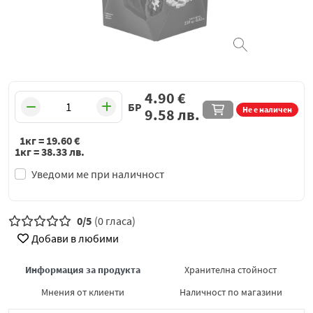
4.90
€
БР
Не е наличен
9.58
лв.
1кг =
19.60
€
1кг =
38.33
лв.
Уведоми ме при наличност
0/5
(0 гласа)
Добави в любими
Информация за продукта
Хранителна стойност
Мнения от клиенти
Наличност по магазини