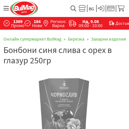
1369
184
Регион:
Нд, 9.08
Доста
Промо
Нови
Варна
09:00 - 10:00
Онлайн супермаркет BulMag
Березка
Захарни изделия
Бонбони синя слива с орех в
глазур 250гр