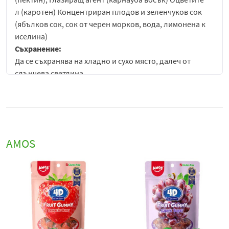
л (каротен) Концентриран плодов и зеленчуков сок
(ябълков сок, сок от черен морков, вода, лимонена к
иселина)
Съхранение:
Да се съхранява на хладно и сухо място, далеч от
слънчева светлина
AMOS