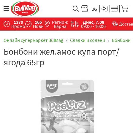
1379
165
Регион:
Днес, 7.08
Доста
Промо
Нови
Варна
09:00 - 10:00
Онлайн супермаркет BulMag
Сладки и солени
Бонбони
Бонбони жел.амос купа порт/
ягода 65гр