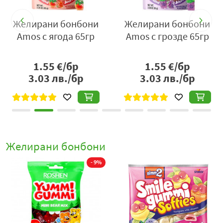
и
Желирани бонбони
Бонбони жел.амос
р
Amos Peelerz с манго
портокал 65гр
65гр
1.55
€/бр
1.55
€/бр
3.03
лв./бр
3.03
лв./бр
Желирани бонбони
- 9%