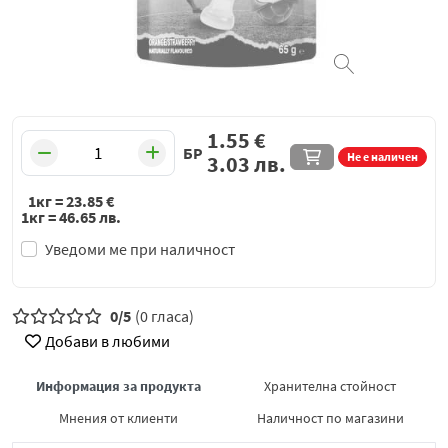
1.55
€
БР
Не е наличен
3.03
лв.
1кг =
23.85
€
1кг =
46.65
лв.
Уведоми ме при наличност
0/5
(0 гласа)
Добави в любими
Информация за продукта
Хранителна стойност
Мнения от клиенти
Наличност по магазини