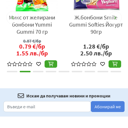
ни
Микс от желирани
Ж.бонбони Smile
гр
бонбони Yummi
Gummi Softies Йогурт
Gummi 70 гр
90гр
0.87
€/бр
0.79
€/бр
1.28
€/бр
1.55
лв./бр
2.50
лв./бр
Искам да получавам новини и промоции
Абонирай ме