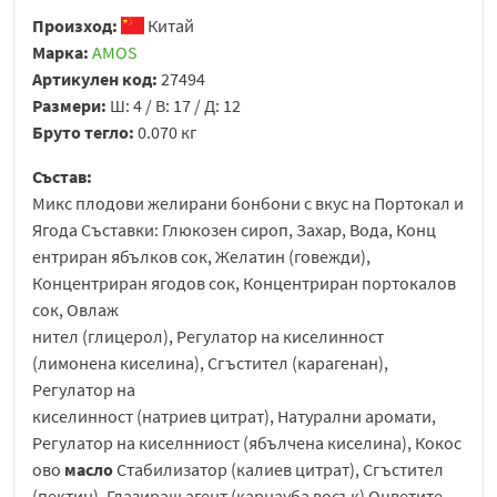
Произход:
Китай
Марка:
AMOS
Артикулен код:
27494
Размери:
Ш: 4 / В: 17 / Д: 12
Бруто тегло:
0.070 кг
Състав:
Микс плодови желирани бонбони с вкус на Портокал и
Ягода Съставки: Глюкозен сироп, Захар, Вода, Конц
ентриран ябълков сок, Желатин (говежди),
Концентриран ягодов сок, Концентриран портокалов
сок, Овлаж
нител (глицерол), Регулатор на киселинност
(лимонена киселина), Сгъстител (карагенан),
Регулатор на
киселинност (натриев цитрат), Натурални аромати,
Регулатор на киселнниост (ябълчена киселина), Кокос
ово
масло
Стабилизатор (калиев цитрат), Сгъстител
(пектин), Глазиращ агент (карнауба восък) Оцветите