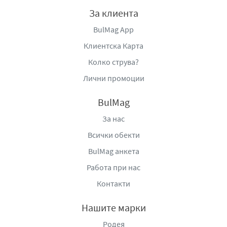
За клиента
BulMag App
Клиентска Карта
Колко струва?
Лични промоции
BulMag
За нас
Всички обекти
BulMag анкета
Работа при нас
Контакти
Нашите марки
Родея