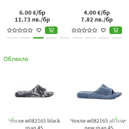
6.00
€/бр
4.00
€/бр
11.73
лв./бр
7.82
лв./бр
Облекло
Чехли w082165 black
Чехли w082165 all navy
man 45
new man 45