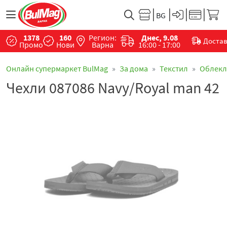
1378
160
Регион:
Днес, 9.08
Доста
Промо
Нови
Варна
16:00 - 17:00
Онлайн супермаркет BulMag
За дома
Текстил
Облекл
Чехли 087086 Navy/Royal man 42