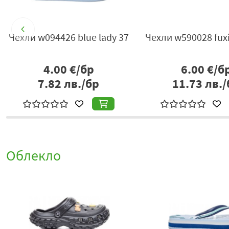
8
Чехли w094426 blue lady 37
Чехли w590028 fuxi
4.00
€/бр
6.00
€/б
7.82
лв./бр
11.73
лв./
Облекло