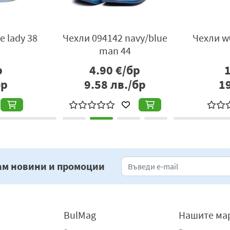
e lady 38
Чехли 094142 navy/blue
Чехли w
man 44
р
4.90
€/бр
бр
9.58
лв./бр
1
ам новини и промоции
BulMag
Нашите ма