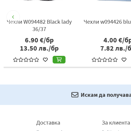
н
Чехли W094482 Black lady
Чехли w094426 blu
36/37
6.90
€/бр
4.00
€/б
13.50
лв./бр
7.82
лв./
Искам да получав
Доставка
За клиента