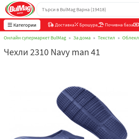
Категории
Доставка
Брошура
Почивна база
Онлайн супермаркет BulMag
За дома
Текстил
Облекл
Чехли 2310 Navy man 41