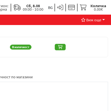
гион:
Сб, 8.08
Количка
арна
09:00 - 10:00
0.00€
Виж още
В наличност
чност по магазини