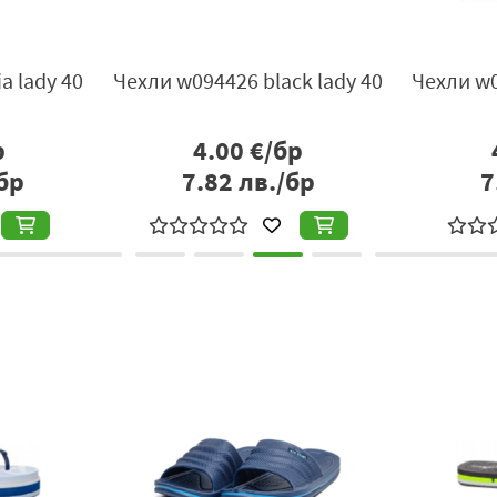
a lady 40
Чехли w094426 black lady 40
Чехли w0
р
4.00
€/бр
бр
7.82
лв./бр
7