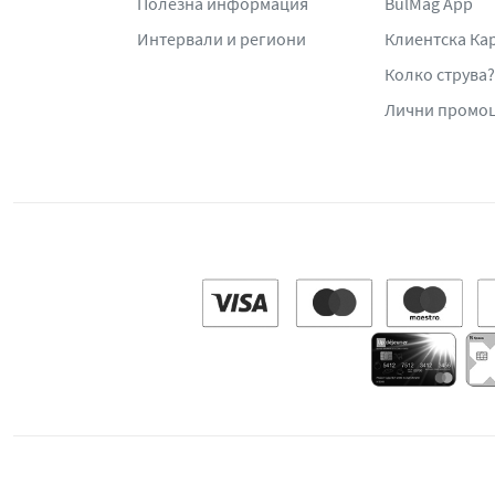
Полезна информация
BulMag App
Интервали и региони
Клиентска Ка
Колко струва?
Лични промо