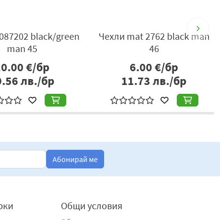
087202 black/green
Чехли mat 2762 black man
man 45
46
10.00
€/бр
6.00
€/бр
9.56
лв./бр
11.73
лв./бр
Абонирай ме
рки
Общи условия