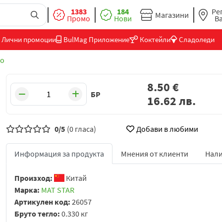
1383
184
Ре
Магазини
Промо
Нови
В
Лични промоции
BulMag Приложение
Коктейли
Сладоледи
о
8.50
€
БР
16.62
лв.
0/5
(0 гласа)
Добави в любими
Информация за продукта
Мнения от клиенти
Нали
Произход:
Китай
Марка:
MAT STAR
Артикулен код:
26057
Бруто тегло:
0.330 кг