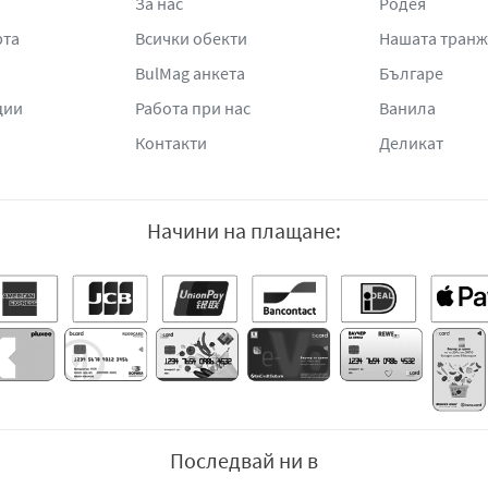
За нас
Родея
рта
Всички обекти
Нашата тран
BulMag анкета
Българе
ции
Работа при нас
Ванила
Контакти
Деликат
Начини на плащане:
Последвай ни в