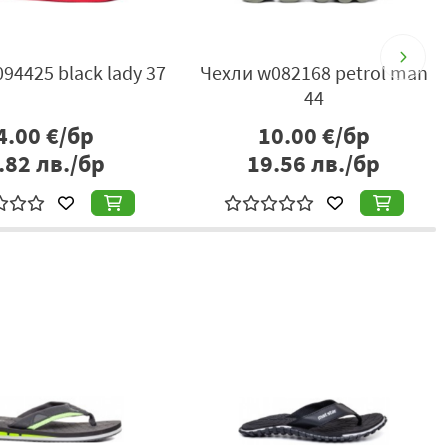
94425 black lady 37
Чехли w082168 petrol man
44
4.00
€/бр
10.00
€/бр
.82
лв./бр
19.56
лв./бр