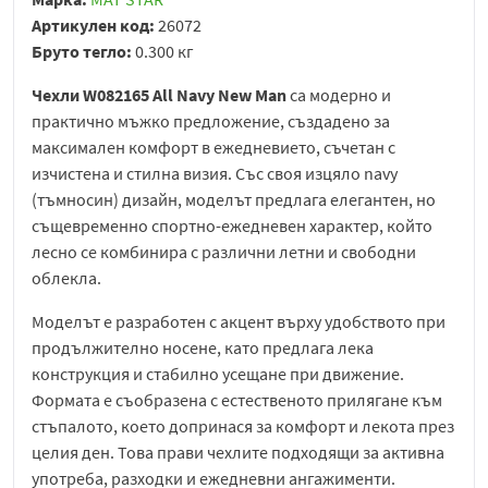
Артикулен код:
26072
Бруто тегло:
0.300 кг
Чехли W082165 All Navy New Man
са модерно и
практично мъжко предложение, създадено за
максимален комфорт в ежедневието, съчетан с
изчистена и стилна визия. Със своя изцяло navy
(тъмносин) дизайн, моделът предлага елегантен, но
същевременно спортно-ежедневен характер, който
лесно се комбинира с различни летни и свободни
облекла.
Моделът е разработен с акцент върху удобството при
продължително носене, като предлага лека
конструкция и стабилно усещане при движение.
Формата е съобразена с естественото прилягане към
стъпалото, което допринася за комфорт и лекота през
целия ден. Това прави чехлите подходящи за активна
употреба, разходки и ежедневни ангажименти.