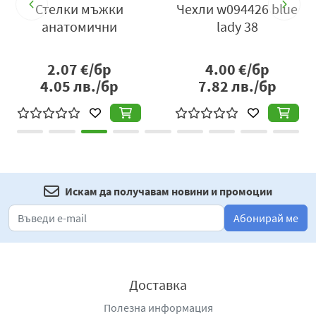
Стелки мъжки
Чехли w094426 blue
o
анатомични
lady 38
2.07
€/бр
4.00
€/бр
4.05
лв./бр
7.82
лв./бр
Искам да получавам новини и промоции
Абонирай ме
Доставка
Полезна информация