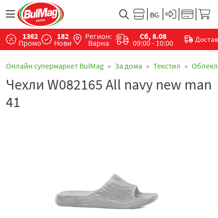
1362
182
Регион:
Сб, 8.08
Доста
Промо
Нови
Варна
09:00 - 10:00
Онлайн супермаркет BulMag
За дома
Текстил
Облекл
Чехли W082165 All navy new man
41