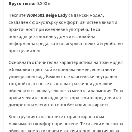
Бруто тегло:
0.300 кг
Чехлите
W094501 Beige Lady
са дамски модел,
създаден с фокус върху комфорт, изчистена визия и
практичност при ежедневна употреба. Те са
подходящи за носене у дома и в спокойна,
неформална среда, като осигуряват лекота и удобство
през целия ден.
Основната отличителна характеристика на този модел
е бежовият цвят, който придава нежен, естествен и
универсален вид. Бежовото е класически неутрален
тон, който лесно се съчетава с различни домашни
облекла и създава усещане за мекота и хармония. Това
прави чехлите подходящи за хора, които предпочитат
дискретен и елегантен стил без излишна яркост.
Конструкцията на чехлите е ориентирана към
максимален комфорт при носене. Те са леки и лесни за
обуване, което ги прави изключително практични за