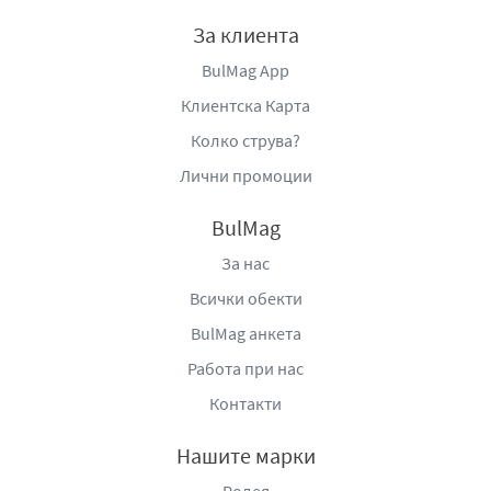
За клиента
BulMag App
Клиентска Карта
Колко струва?
Лични промоции
BulMag
За нас
Всички обекти
BulMag анкета
Работа при нас
Контакти
Нашите марки