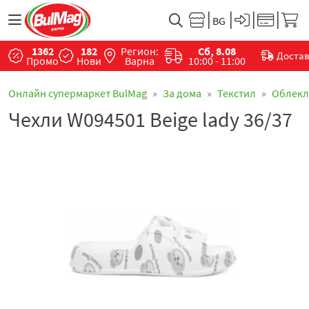
1362
182
Регион:
Сб, 8.08
Доста
Промо
Нови
Варна
10:00 - 11:00
Онлайн супермаркет BulMag
За дома
Текстил
Облекл
Чехли W094501 Beige lady 36/37