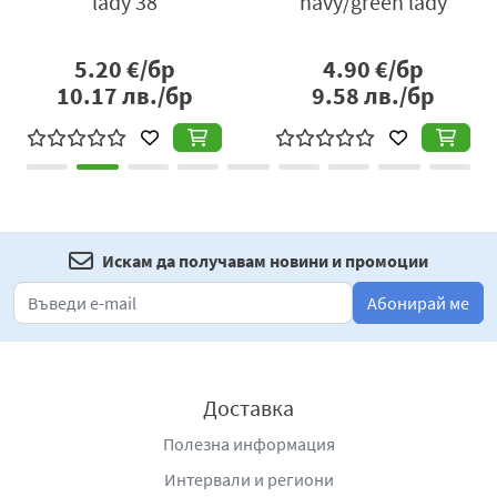
lady 38
navy/green lady
5.20
€/бр
4.90
€/бр
10.17
лв./бр
9.58
лв./бр
Искам да получавам новини и промоции
Абонирай ме
Доставка
Полезна информация
Интервали и региони