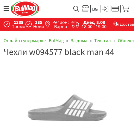
1388
185
Регион:
Днес, 8.08
Доста
Промо
Нови
Варна
18:00 - 19:00
Онлайн супермаркет BulMag
За дома
Текстил
Облекл
Чехли w094577 black man 44