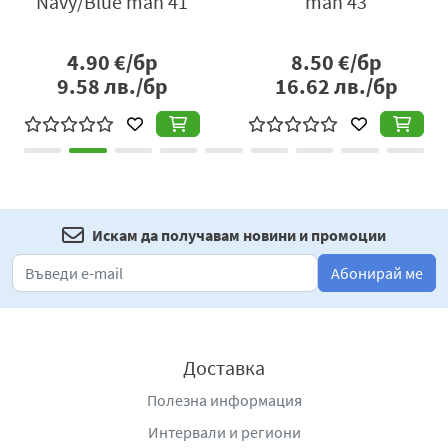
Navy/Blue man 41
man 43
4.90
€/бр
8.50
€/бр
9.58
лв./бр
16.62
лв./бр
Искам да получавам новини и промоции
Абонирай ме
Доставка
Полезна информация
Интервали и региони