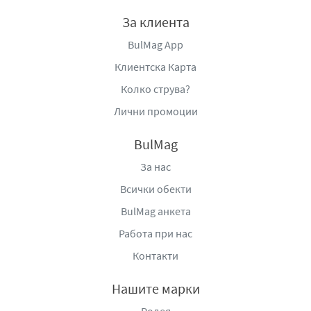
За клиента
BulMag App
Клиентска Карта
Колко струва?
Лични промоции
BulMag
За нас
Всички обекти
BulMag анкета
Работа при нас
Контакти
Нашите марки