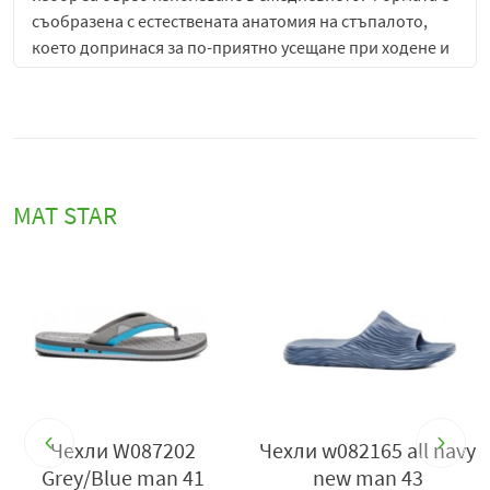
съобразена с естествената анатомия на стъпалото,
което допринася за по-приятно усещане при ходене и
намалява умората.
Подметката е гъвкава и стабилна, създадена да
осигурява добро сцепление върху различни
повърхности в домашни условия. Това допринася за
сигурност при движение и комфорт при
MAT STAR
продължително носене, като същевременно запазва
лекотата на модела.
Чехлите
W094577 Black Man
са особено подходящи за
ежедневна употреба у дома, като осигуряват удобство
при движение в различни помещения. Те са практичен
избор за хора, които търсят комфорт и лекота в
ежедневието си, без излишни елементи и усложнения.
Благодарение на своята издръжлива и функционална
Чехли W087202
Чехли w082165 all navy
конструкция, моделът е подходящ за редовна
Grey/Blue man 41
new man 43