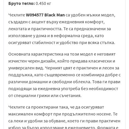
Бруто тегло:
0.450 кг
Чехлите
W094577 Black Man
са удобен мъжки модел,
създаден с акцент върху ежедневния комфорт,
лекотата и практичността. Те са предназначени за
използване у дома и в неформална среда, като
осигуряват стабилност и удобство при всяка стъпка.
Основната характеристика на този модел е неговият
изчистен черен дизайн, който придава класически и
универсален вид. Черният цвят е практичен и лесен за
поддръжка, като същевременно се комбинира добре с
различни домашни и свободни облекла. Това ги прави
подходящи за ежедневна употреба без необходимост
от специални грижи или съчетания.
Чехлите са проектирани така, че да осигуряват
максимален комфорт при продължително носене. Те
са леки и удобни за обуване, което ги прави практичен
избор за бързо използване в ежедневието. Формата е