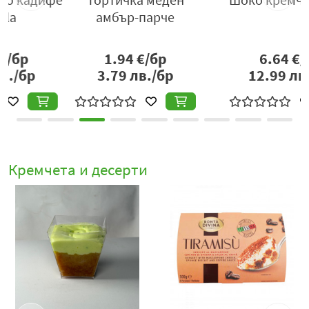
амбър-парче
която балансира млечната плътност и прави вкуса по-
жив и динамичен.
1.94
€/бр
6.64
€/кг
Текстурата на десерта остава стабилна и приятна при
3.79
лв./бр
12.99
лв./кг
консумация, като същевременно се топи леко в устата,
създавайки усещане за мекота и финес. Това го прави
подходящ както за ежедневна консумация, така и за
специални моменти, когато се търси лек, но изискан
десерт.
Кремчета и десерти
Чийзкейк на „Vanilla“ с манго без добавена захар
съчетава кремообразна млечна основа, естествена
сладост и тропически плодов вкус, предлагайки
модерен и балансиран десерт за всеки, който иска да
се наслади на сладко удоволствие в по-лек вариант.