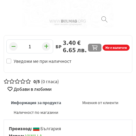
3.40
€
БР
Не е наличен
6.65
лв.
Уведоми ме при наличност
0/5
(0 гласа)
Добави в любими
Информация за продукта
Мнения от клиенти
Наличност по магазини
Произход:
България
Марка:
VANILLA