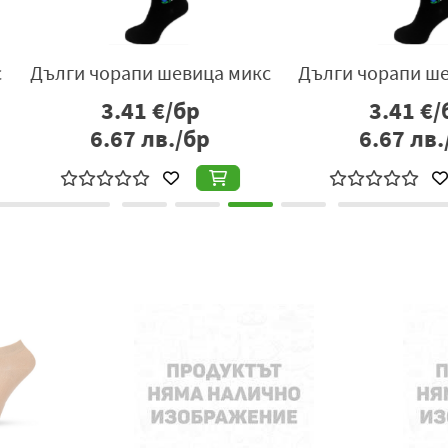
ица микс
Дълги чорапи шевица микс
Дълги ч
р
3.41
€/бр
бр
6.67
лв./бр
6