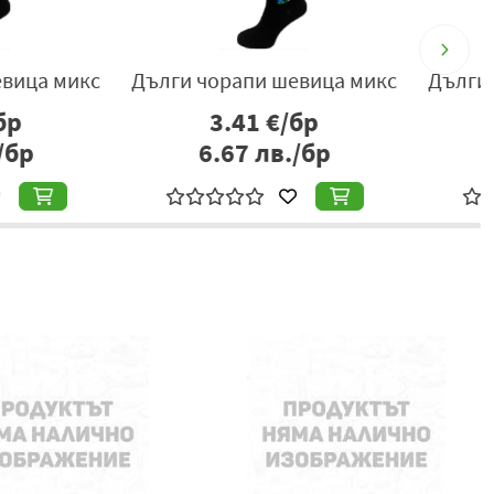
орапи шевица микс
Дълги чорапи шевица микс
Д
3.41
€/бр
3.41
€/бр
.67
лв./бр
6.67
лв./бр