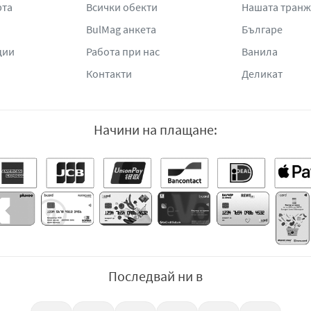
рта
Всички обекти
Нашата тран
BulMag анкета
Българе
ции
Работа при нас
Ванила
Контакти
Деликат
Начини на плащане:
Последвай ни в