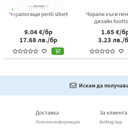
k
Чорапогащи penti siluet
Чорапи къси пен
дизайн foott
9.04
€/бр
1.65
€/б
17.68
лв./бр
3.23
лв./
Искам да получав
Доставка
За клиента
Полезна информация
BulMag App