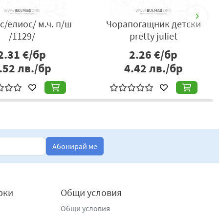
/елиос/ м.ч. п/ш
Чорапогащник детски
/1129/
pretty juliet
2.31
€/бр
2.26
€/бр
.52
лв./бр
4.42
лв./бр
Абонирай ме
рки
Общи условия
Общи условия