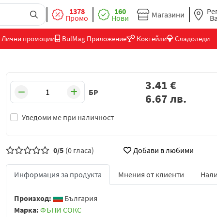
1378
160
Ре
Магазини
Промо
Нови
В
Лични промоции
BulMag Приложение
Коктейли
Сладоледи
3.41
€
БР
6.67
лв.
Уведоми ме при наличност
0/5
(0 гласа)
Добави в любими
Информация за продукта
Мнения от клиенти
Нали
Произход:
България
Марка:
ФЪНИ СОКС