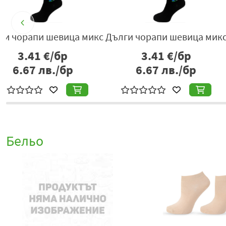
кс
Дълги чорапи шевица микс
Дълги чорапи шев
3.41
€/бр
3.41
€/б
6.67
лв./бр
6.67
лв./
Бельо