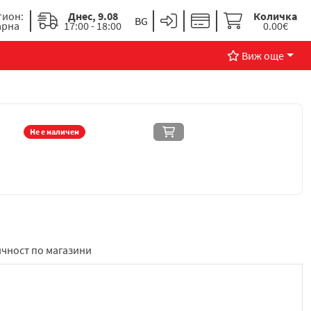
гион:
Днес, 9.08
Количка
арна
17:00 - 18:00
0.00€
Виж още
Не е наличен
чност по магазини