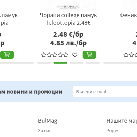
.памук
Чорапи college памук
Феникс
opia
h.foottopia 2.48€
р
2.48
€/бр
бр
4.85
лв./бр
4
ам новини и промоции
BulMag
Нашите ма
За нас
Родея