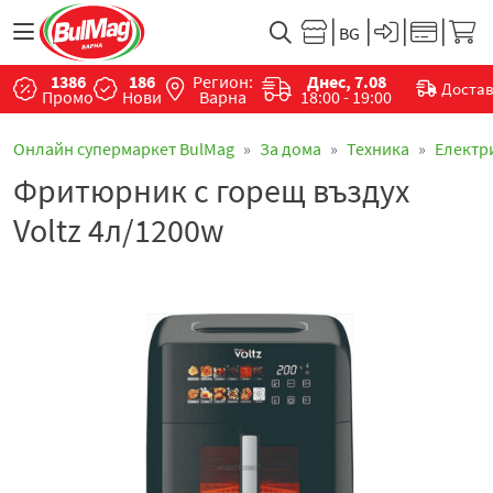
1386
186
Регион:
Днес, 7.08
Доста
Промо
Нови
Варна
18:00 - 19:00
Онлайн супермаркет BulMag
За дома
Техника
Електр
Фритюрник с горещ въздух
Voltz 4л/1200w