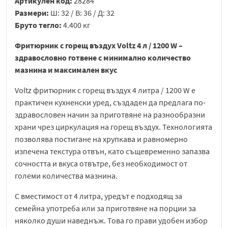
Артикулен код:
28284
Размери:
Ш: 32 / В: 36 / Д: 32
Бруто тегло:
4.400 кг
Фритюрник с горещ въздух Voltz 4 л / 1200 W –
здравословно готвене с минимално количество
мазнина и максимален вкус
Voltz
фритюрник с горещ въздух 4 литра / 1200 W е
практичен кухненски уред, създаден да предлага по-
здравословен начин за приготвяне на разнообразни
храни чрез циркулация на горещ въздух. Технологията
позволява постигане на хрупкава и равномерно
изпечена текстура отвън, като същевременно запазва
сочността и вкуса отвътре, без необходимост от
големи количества мазнина.
С вместимост от 4 литра, уредът е подходящ за
семейна употреба или за приготвяне на порции за
няколко души наведнъж. Това го прави удобен избор