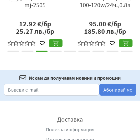
mj-2505
100-120w/24ч.,0.8л
12.92
€/бр
95.00
€/бр
25.27
лв./бр
185.80
лв./бр
Искам да получавам новини и промоции
Абонирай ме
Доставка
Полезна информация
Интервали и региони