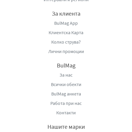
За клиента
BulMag App
Клиентска Карта
Колко струва?
Лични промоции
BulMag
За нас
Всички обекти
BulMag анкета
Работа при нас
Контакти
Нашите марки