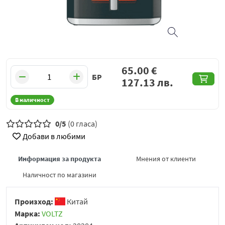
65.00
€
БР
127.13
лв.
В наличност
0/5
(0 гласа)
Добави в любими
Информация за продукта
Мнения от клиенти
Наличност по магазини
Произход:
Китай
Марка:
VOLTZ