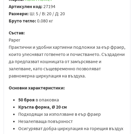
Артикулен код:
27194
Размери:
Ш: 5 / В: 20 / Д: 20
Бруто тегло:
0.080 кг
Състав:
Paper
Практични и удобни хартиени подложки за еър фраер,
които улесняват готвенето и почистването. Създадени
да предпазват кошницата от замърсяване и
залепване, като същевременно позволяват
равномерна циркулация на въздуха.
Основни характеристики:
50 броя
в опаковка
Кръгла форма, Ø
20 см
Подходящи за използване в еър фраер
Незалепваща повърхност
Осигуряват добра циркулация на горещия въздух