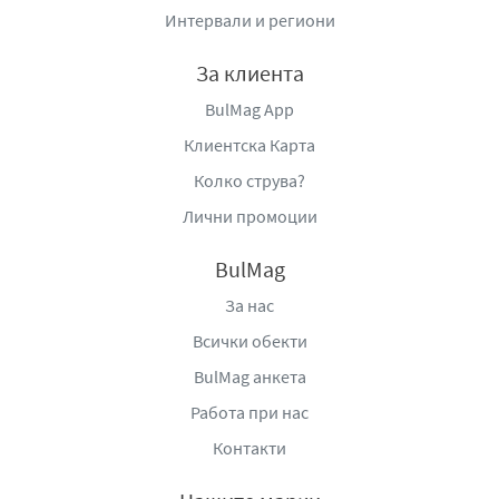
Производител
: „Агива“ ООД, гр. Варна, Аксаково,
Интервали и региони
Логистична база Alpha Logistics, тел: +359 52 599922, e-
mail:
info@agiva.bg
,
www.natureofagiva.bg
За клиента
BulMag App
Клиентска Карта
Колко струва?
Лични промоции
BulMag
За нас
Всички обекти
BulMag анкета
Работа при нас
Контакти