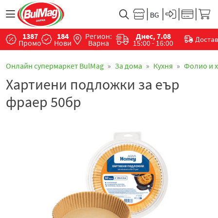
1387
184
Регион:
Днес, 7.08
Доста
Промо
Нови
Варна
15:00 - 16:00
Онлайн супермаркет BulMag
За дома
Кухня
Фолио и 
Хартиени подложки за еър
фраер 50бр