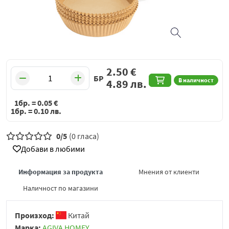
2.50
€
БР
В наличност
4.89
лв.
1бр. =
0.05
€
1бр. =
0.10
лв.
0/5
(0 гласа)
Добави в любими
Информация за продукта
Мнения от клиенти
Наличност по магазини
Произход:
Китай
Марка:
AGIVA HOMEY