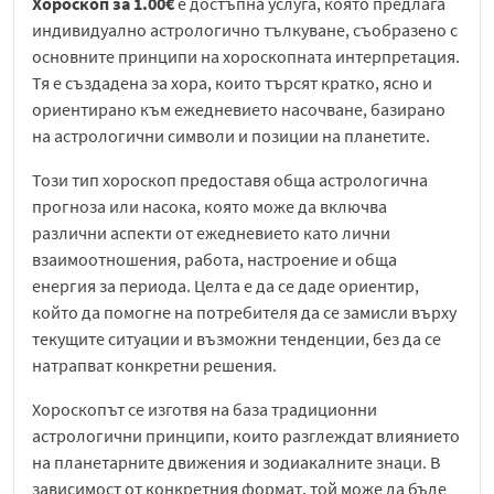
Хороскоп за 1.00€
е достъпна услуга, която предлага
индивидуално астрологично тълкуване, съобразено с
основните принципи на хороскопната интерпретация.
Тя е създадена за хора, които търсят кратко, ясно и
ориентирано към ежедневието насочване, базирано
на астрологични символи и позиции на планетите.
Този тип хороскоп предоставя обща астрологична
прогноза или насока, която може да включва
различни аспекти от ежедневието като лични
взаимоотношения, работа, настроение и обща
енергия за периода. Целта е да се даде ориентир,
който да помогне на потребителя да се замисли върху
текущите ситуации и възможни тенденции, без да се
натрапват конкретни решения.
Хороскопът се изготвя на база традиционни
астрологични принципи, които разглеждат влиянието
на планетарните движения и зодиакалните знаци. В
зависимост от конкретния формат, той може да бъде