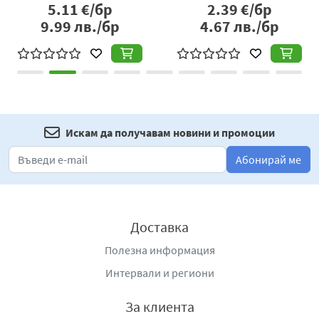
5.11
€/бр
2.39
€/бр
9.99
лв./бр
4.67
лв./бр
Искам да получавам новини и промоции
Абонирай ме
Доставка
Полезна информация
Интервали и региони
За клиента