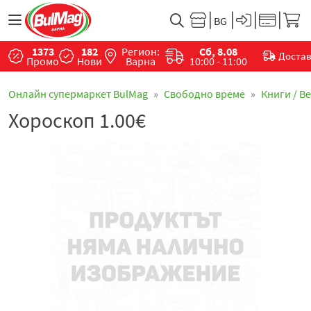
1373
182
Регион:
Сб, 8.08
Доста
Промо
Нови
Варна
10:00 - 11:00
Онлайн супермаркет BulMag
Свободно време
Книги / В
Хороскоп 1.00€