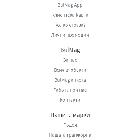
BulMag App
Клиентска Карта
Колко струва?
Лични промоции
BulMag
За нас
Всички обекти
BulMag анкета
Работа при нас
Контакти
Нашите марки
Родея
Нашата транжорна