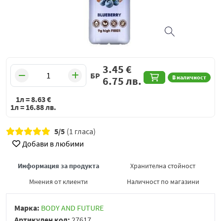
3.45
€
БР
В наличност
6.75
лв.
1л =
8.63
€
1л =
16.88
лв.
5/5
(1 гласа)
Добави в любими
Информация за продукта
Хранителна стойност
Мнения от клиенти
Наличност по магазини
Марка:
BODY AND FUTURE
Артикулен код:
27617