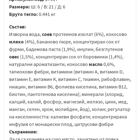
Размери:
Ш: 6 / В: 21 / Д: 6
Бруто тегло:
0.441 кг
Състав:
Изворна вода,
соев
протеинов изолат (6%), кокосово
мляко
(4%), бананово пюре, концентриран сок от
фурми, бадемова паста (1,9%), инулин, безглутенов
овес
(1,5%), концентриран сок от боровинки (1,4%),
натурални ароматизанти, кокосово
масло
0,6%,
тапиокови фибри, витамини (витамин A, витамин D,
витамин E, витамин K, витамин C, тиамин, рибофлавин,
ниацин, витамин B6, фолиева киселина, витамин B12,
биотин, пантотенова киселина); минерали (хлорид,
калций, калий, фосфор, магнезий, желязо, цинк, мед,
манган, селен, хром, молибден, йод), холин; регулатор
на киселинността: калиеви фосфати; концентрирана
инфузия от монашески плод, цитрусови фибри
Съхранение:
Да се съхранява на сухо място, защитено от пряка