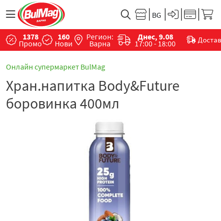
1378
160
Регион:
Днес, 9.08
Доста
Промо
Нови
Варна
17:00 - 18:00
Онлайн супермаркет BulMag
Хран.напитка Body&Future
боровинка 400мл