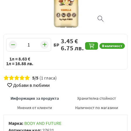
3.45
€
БР
В наличност
6.75
лв.
1л =
8.63
€
1л =
16.88
лв.
5/5
(1 гласа)
Добави в любими
Информация за продукта
Хранителна стойност
Мнения от клиенти
Наличност по магазини
Марка:
BODY AND FUTURE
Артикулен код:
27621