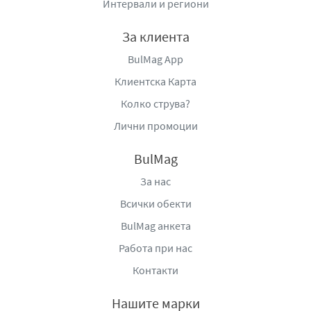
Интервали и региони
бърза алтернатива на традиционно хранене в
натоварени дни, когато удобството е от ключово
За клиента
значение.
BulMag App
Хранителната напитка Body&Future с ванилия
Клиентска Карта
съчетава мек ванилов вкус, кремообразна текстура и
Колко струва?
практична форма, като предлага удобно и
балансирано хранително решение за съвременния и
Лични промоции
активен начин на живот.
BulMag
За нас
Всички обекти
BulMag анкета
Работа при нас
Контакти
Нашите марки