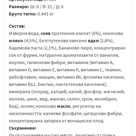
Размери:
Ш: 6 / В: 21 / Д: 6
Бруто тегло:
0.441 кг
Състав:
Изворна вода,
соев
протеинов изолат (6%), кокосово
мляко
(4,5%), безглутенови овесени
ядки
(2,8%),
бадемова паста (2,1%), бананово пюре, концентриран
сок от фурми, натурални ароматизанти от ванилия,
инулин, тапиокови фибри, витамини (витамин А,
витамин D, витамин Е, витамин К, витамин С, тиамин,
рибофлавин, ниацин, витамин B6, фолиева киселина,
витамин B12, биотин, пантотенова киселина);
минерали (хлорид, калций, калий, фосфор, магнезий,
желязо, цинк, мед, манган, селен, хром, молибден,
йод), холин; кокосово
масло
, регулатор на
киселинността: калиеви фосфати; цитрусови фибри,
концентрирана запарка от монашески плод
Съхранение:
Да се съхранява на сухо място, защитено от пряка