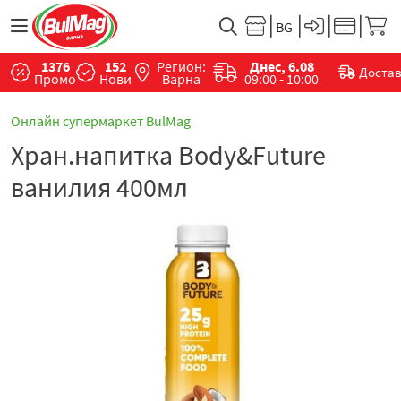
1376
152
Регион:
Днес, 6.08
Доста
Промо
Нови
Варна
09:00 - 10:00
Онлайн супермаркет BulMag
Хран.напитка Body&Future
ванилия 400мл