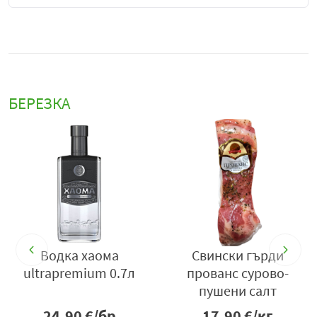
БЕРЕЗКА
,
Водка хаома
Свински гърди
л
ultrapremium 0.7л
прованс сурово-
пушени салт
24.90
€/бр
17.90
€/кг