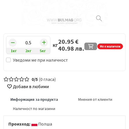
20.95
€
КГ
Не е наличен
40.98
лв.
1кг
2кг
5кг
Уведоми ме при наличност
0/5
(0 гласа)
Добави в любими
Информация за продукта
Мнения от клиенти
Наличност по магазини
Произход:
Полша