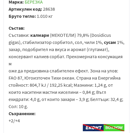
Марка:
БЕРЕЗКА
Артикулен код:
28638
Бруто тегло:
1.010 кг
Състав:
Съставки:
калмари
(МЕКОТЕЛИ) 79,8% (Dosidicus
gigas), стабилизатор сорбитол, сол, чили 1%,
сусам
1%,
захар, подобрител на вкуса и аромат (глутамат),
консервант калиев сорбат. Прекомерната консумация
м
оже да предизвика слабителен ефект. Зона на улов:
FAO 87, Югоизточен Тихи океан. Страна на Енергийна
стойност: 804,7 kJ / 192,25 kcal; Мазнини: 1,24 g, от
които наситени мастни киселини – 0,84 g; Въгл
ехидрати: 4,0 g, от които захари – 3,9 g; Белтъци: 32,4 g;
Сол: 10 g.
Съхранение:
+2/+4