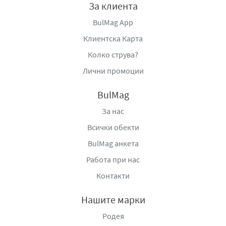
За клиента
BulMag App
Клиентска Карта
Колко струва?
Лични промоции
BulMag
За нас
Всички обекти
BulMag анкета
Работа при нас
Контакти
Нашите марки
Родея