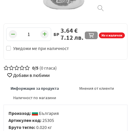
3.64
€
БР
Не е наличен
7.12
лв.
Уведоми ме при наличност
0/5
(0 гласа)
Добави в любими
Информация за продукта
Мнения от клиенти
Наличност по магазини
Произход:
България
Артикулен код:
25305
Бруто тегло:
0.020 кг