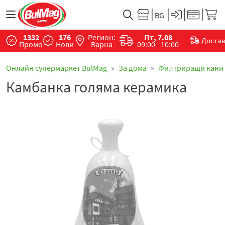
1332
176
Регион:
Пт, 7.08
Доста
Промо
Нови
Варна
09:00 - 10:00
Онлайн супермаркет BulMag
За дома
Филтриращи кани
Камбанка голяма керамика