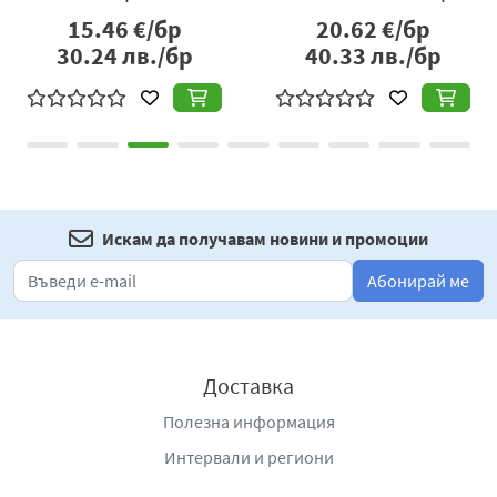
филтри
15.46
€/бр
20.62
€/бр
30.24
лв./бр
40.33
лв./бр
Искам да получавам новини и промоции
Абонирай ме
Доставка
Полезна информация
Интервали и региони