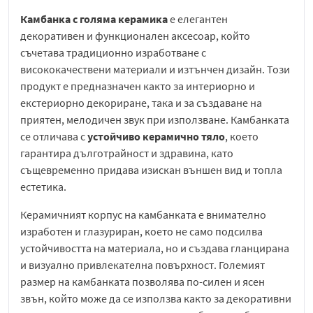
Камбанка с голяма керамика
е елегантен
декоративен и функционален аксесоар, който
съчетава традиционно изработване с
висококачествени материали и изтънчен дизайн. Този
продукт е предназначен както за интериорно и
екстериорно декориране, така и за създаване на
приятен, мелодичен звук при използване. Камбанката
се отличава с
устойчиво керамично тяло
, което
гарантира дълготрайност и здравина, като
същевременно придава изискан външен вид и топла
естетика.
Керамичният корпус на камбанката е внимателно
изработен и глазуриран, което не само подсилва
устойчивостта на материала, но и създава гланцирана
и визуално привлекателна повърхност. Големият
размер на камбанката позволява по-силен и ясен
звън, който може да се използва както за декоративни